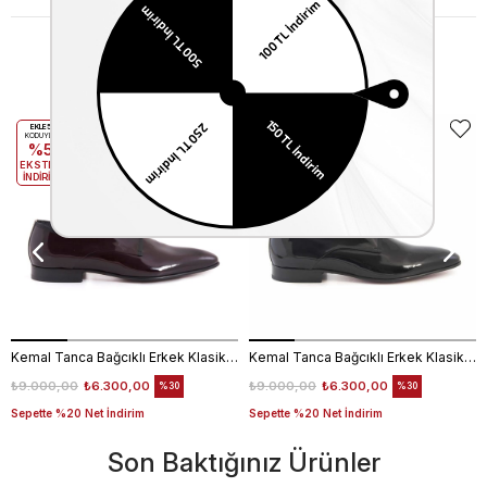
Benzer Ürünler
EKLE5
EKLE5
KODUYLA
KODUYLA
%5
%5
EKSTRA
EKSTRA
İNDİRİM
İNDİRİM
Kemal Tanca Bağcıklı Erkek Klasik Ayakkabı 700
Kemal Tanca Bağcıklı Erkek Klasik Ayakkabı 700
₺9.000,00
₺6.300,00
₺9.000,00
₺6.300,00
%30
%30
Sepette %20 Net İndirim
Sepette %20 Net İndirim
Son Baktığınız Ürünler