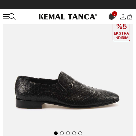
Anasayfa
ERKEK
AYAKKABI
Klasik
2
2
0
EKLE5
KODUYLA
%5
EKSTRA
İNDİRİM