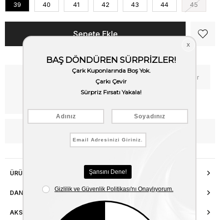
39
40
41
42
43
44
45
Kritik Stok
Fiyat Düşünce Haber Ver
Kargo Bedava
WhatsApp’tan Bilgi Al
ÜRÜN ÖZELLIKLERI
DANIŞMA HATTI
AKSESUAR ONARIMI