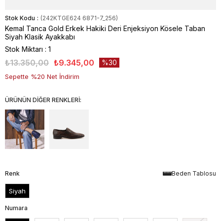
Stok Kodu
(242KTGE624 6871-7_256)
Kemal Tanca Gold Erkek Hakiki Deri Enjeksiyon Kösele Taban
Siyah Klasik Ayakkabı
Stok Miktarı
:
1
₺13.350,00
₺9.345,00
30
Sepette %20 Net İndirim
ÜRÜNÜN DİĞER RENKLERİ:
Renk
Beden Tablosu
Siyah
Numara