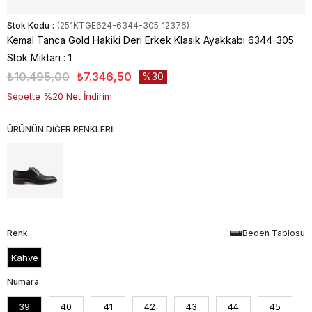
Stok Kodu
(251KTGE624-6344-305_12376)
Kemal Tanca Gold Hakiki Deri Erkek Klasik Ayakkabı 6344-305
Stok Miktarı
:
1
₺10.495,00
₺7.346,50
30
Sepette %20 Net İndirim
ÜRÜNÜN DİĞER RENKLERİ:
Renk
Beden Tablosu
Kahve
Numara
39
40
41
42
43
44
45