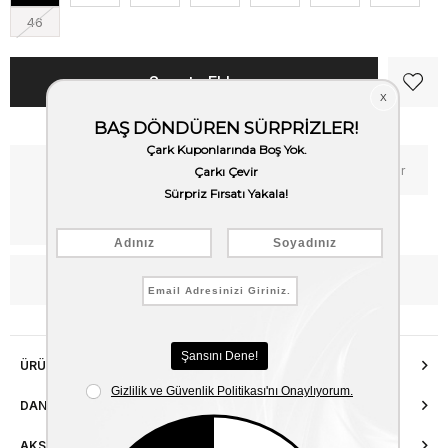
46
Kritik Stok
Fiyat Düşünce Haber Ver
Kargo Bedava
WhatsApp’tan Bilgi Al
ÜRÜN ÖZELLIKLERI
DANIŞMA HATTI
AKSESUAR ONARIMI