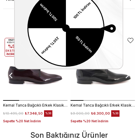
Benzer Ürünler
EKLE5
EKLE5
KODUYLA
KODUYLA
%5
%5
EKSTRA
EKSTRA
İNDİRİM
İNDİRİM
Kemal Tanca Bağcıklı Erkek Klasik Ayakkabı 700
Kemal Tanca Bağcıklı Erkek Klasik Ayakkabı 700
₺10.495,00
₺7.346,50
₺9.000,00
₺6.300,00
%30
%30
Sepette %20 Net İndirim
Sepette %20 Net İndirim
Son Baktığınız Ürünler