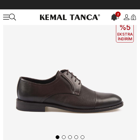
Anasayfa
ERKEK
AYAKKABI
Klasik
2
2
0
EKLE5
KODUYLA
%5
EKSTRA
İNDİRİM