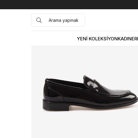
Anasayfa
ERKEK
AYAKKABI
Klasik
Kemal Tanca Gold
YENİ KOLEKSİYON
KADIN
ER