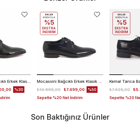
EKLE5
EKLE5
KODUYLA
KODUYLA
%5
%5
EKSTRA
EKSTRA
İNDİRİM
İNDİRİM
Kemal Tanca Bağcıklı Erkek Klasik Ayakkabı 700
Mocassini Bağcıklı Erkek Klasik Ayakkabı 4625
00,00
₺14.998,00
₺7.499,00
₺7.625,00
₺5.
%30
%50
ndirim
Sepette %20 Net İndirim
Sepette %20 Net
Son Baktığınız Ürünler