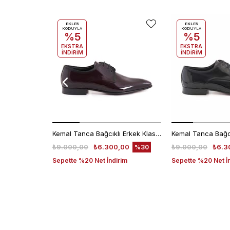
EKLE5
EKLE5
KODUYLA
KODUYLA
%5
%5
EKSTRA
EKSTRA
İNDİRİM
İNDİRİM
Kemal Tanca Bağcıklı Erkek Klasik Ayakkabı 700
₺9.000,00
₺6.300,00
₺9.000,00
₺6.3
%30
Sepette %20 Net İndirim
Sepette %20 Net İ