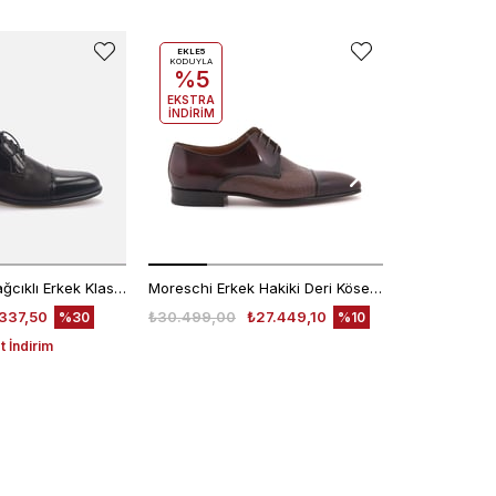
EKLE5
EKLE5
KODUYLA
KODUYLA
%5
%5
EKSTRA
EKSTRA
İNDİRİM
İNDİRİM
Kemal Tanca Bağcıklı Erkek Klasik Ayakkabı 7453
Moreschi Erkek Hakiki Deri Kösele Taban Kahverengi Klasik Ayakkabı
337,50
₺30.499,00
₺27.449,10
₺30.499,00
%30
%10
 İndirim