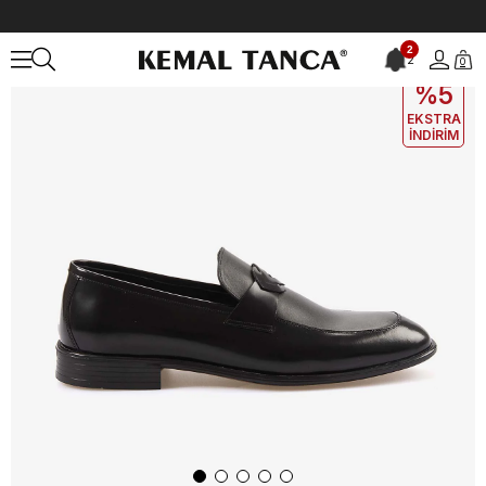
Anasayfa
ERKEK
AYAKKABI
Klasik
Kemal Tanca Gold Erkek Kla
2
2
0
EKLE5
KODUYLA
%5
EKSTRA
İNDİRİM