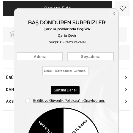
Fiyat Düşünce Haber Ver
Kargo Bedava
WhatsApp’tan Bilgi Al
ÜRÜN ÖZELLIKLERI
DANIŞMA HATTI
AKSESUAR ONARIMI
Benzer Ürünler