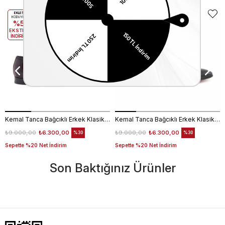
EKLE5
EKLE5
KODUYLA
KODUYLA
%5
%5
EKSTRA
EKSTRA
İNDİRİM
İNDİRİM
Kemal Tanca Bağcıklı Erkek Klasik Ayakkabı 700
Kemal Tanca Bağcıklı Erkek Klasik Ayakkabı 700
₺9.000,00
₺6.300,00
₺9.000,00
₺6.300,00
%30
%30
Sepette %20 Net İndirim
Sepette %20 Net İndirim
Son Baktığınız Ürünler