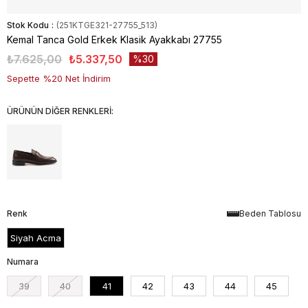
Stok Kodu
(251KTGE321-27755_513)
Kemal Tanca Gold Erkek Klasik Ayakkabı 27755
₺7.625,00
₺5.337,50
30
Sepette %20 Net İndirim
ÜRÜNÜN DİĞER RENKLERİ:
Renk
Beden Tablosu
Siyah Acma
Numara
39
40
41
42
43
44
45