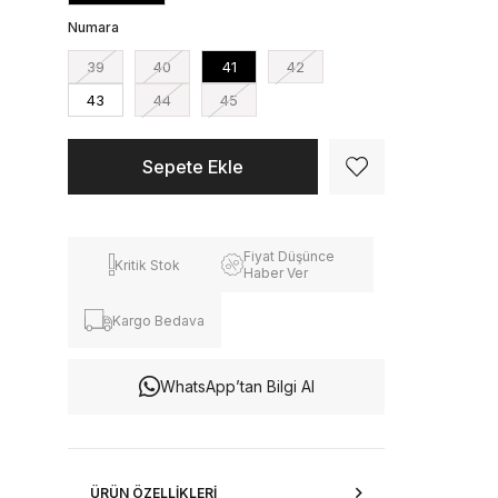
Numara
39
40
41
42
43
44
45
Fiyat Düşünce
Kritik Stok
Haber Ver
Kargo Bedava
WhatsApp’tan Bilgi Al
ÜRÜN ÖZELLIKLERI