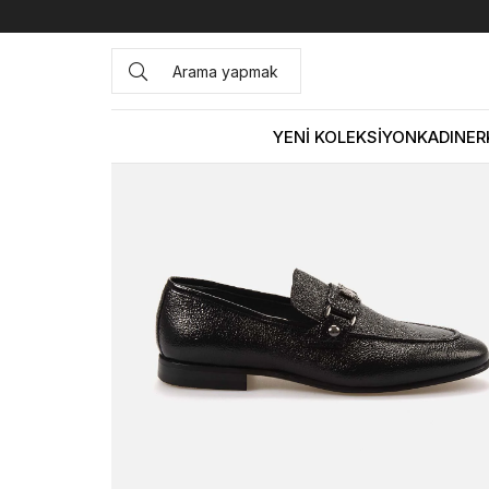
Anasayfa
ERKEK
AYAKKABI
Klasik
Kemal Tanca Gold 
YENİ KOLEKSİYON
KADIN
ER