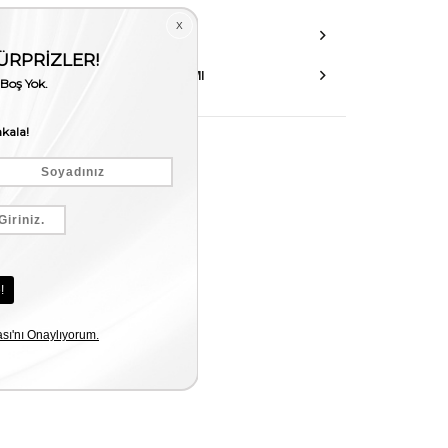
DANIŞMA HATTI
AKSESUAR ONARIMI