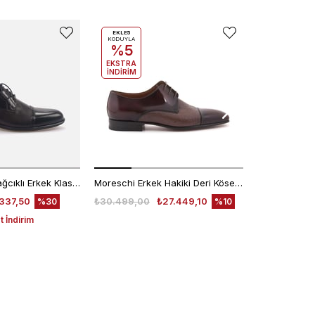
EKLE5
EKLE5
KODUYLA
KODUYLA
%5
%5
EKSTRA
EKSTRA
İNDİRİM
İNDİRİM
Kemal Tanca Bağcıklı Erkek Klasik Ayakkabı 7453
Moreschi Erkek Hakiki Deri Kösele Taban Kahverengi Klasik Ayakkabı
337,50
₺30.499,00
₺27.449,10
₺30.499,00
%30
%10
 İndirim