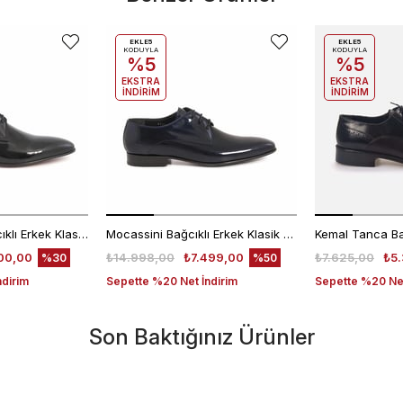
EKLE5
EKLE5
KODUYLA
KODUYLA
%5
%5
EKSTRA
EKSTRA
İNDİRİM
İNDİRİM
Kemal Tanca Bağcıklı Erkek Klasik Ayakkabı 700
Mocassini Bağcıklı Erkek Klasik Ayakkabı 4625
00,00
₺14.998,00
₺7.499,00
₺7.625,00
₺5.
%30
%50
ndirim
Sepette %20 Net İndirim
Sepette %20 Net
Son Baktığınız Ürünler