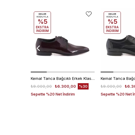
EKLE5
EKLE5
KODUYLA
KODUYLA
%5
%5
EKSTRA
EKSTRA
İNDİRİM
İNDİRİM
Kemal Tanca Bağcıklı Erkek Klasik Ayakkabı 700
₺9.000,00
₺6.300,00
₺9.000,00
₺6.3
%30
Sepette %20 Net İndirim
Sepette %20 Net İ