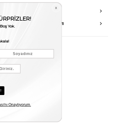
DANIŞMA HATTI
AKSESUAR ONARIMI