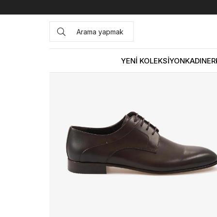
Anasayfa
ERKEK
AYAKKABI
Klasik
Kemal Tanca Gold
YENİ KOLEKSİYON
KADIN
ER