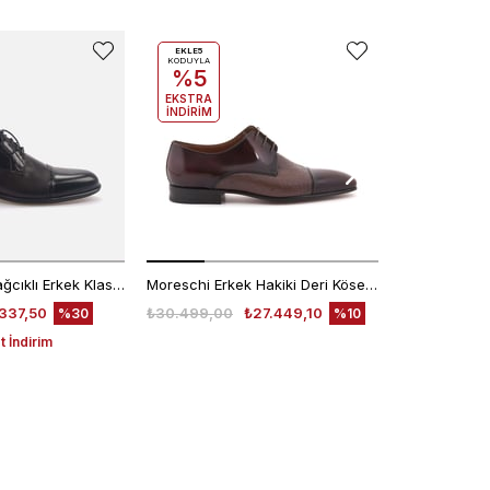
EKLE5
EKLE5
KODUYLA
KODUYLA
%5
%5
EKSTRA
EKSTRA
İNDİRİM
İNDİRİM
Kemal Tanca Bağcıklı Erkek Klasik Ayakkabı 7453
Moreschi Erkek Hakiki Deri Kösele Taban Kahverengi Klasik Ayakkabı
337,50
₺30.499,00
₺27.449,10
₺30.499,00
%30
%10
 İndirim