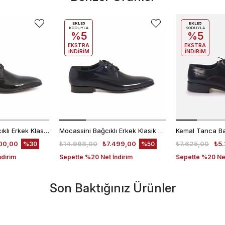
EKLE5
EKLE5
KODUYLA
KODUYLA
%5
%5
EKSTRA
EKSTRA
İNDİRİM
İNDİRİM
Kemal Tanca Bağcıklı Erkek Klasik Ayakkabı 700
Mocassini Bağcıklı Erkek Klasik Ayakkabı 4625
00,00
₺14.998,00
₺7.499,00
₺7.625,00
₺5.
%30
%50
ndirim
Sepette %20 Net İndirim
Sepette %20 Net
Son Baktığınız Ürünler