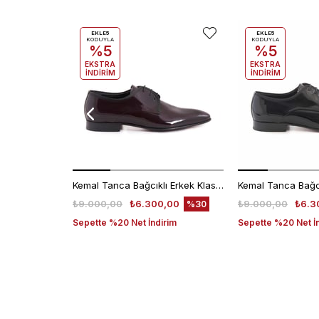
EKLE5
EKLE5
KODUYLA
KODUYLA
%5
%5
EKSTRA
EKSTRA
İNDİRİM
İNDİRİM
Kemal Tanca Bağcıklı Erkek Klasik Ayakkabı 700
₺9.000,00
₺6.300,00
₺9.000,00
₺6.3
%30
Sepette %20 Net İndirim
Sepette %20 Net İ