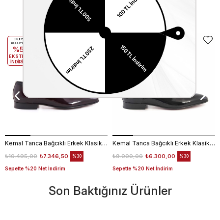
Benzer Ürünler
EKLE5
EKLE5
KODUYLA
KODUYLA
%5
%5
EKSTRA
EKSTRA
İNDİRİM
İNDİRİM
Kemal Tanca Bağcıklı Erkek Klasik Ayakkabı 700
Kemal Tanca Bağcıklı Erkek Klasik Ayakkabı 700
₺10.495,00
₺7.346,50
₺9.000,00
₺6.300,00
%30
%30
Sepette %20 Net İndirim
Sepette %20 Net İndirim
Son Baktığınız Ürünler