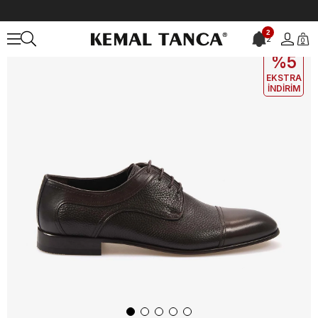
Anasayfa
ERKEK
AYAKKABI
Klasik
Kemal Tanca Gold Erkek Kla
2
2
0
EKLE5
KODUYLA
%5
EKSTRA
İNDİRİM