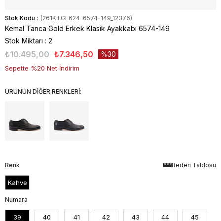
Stok Kodu
(261KTGE624-6574-149_12376)
Kemal Tanca Gold Erkek Klasik Ayakkabı 6574-149
Stok Miktarı
:
2
₺10.495,00
₺7.346,50
30
Sepette %20 Net İndirim
ÜRÜNÜN DİĞER RENKLERİ:
Renk
Beden Tablosu
Kahve
Numara
39
40
41
42
43
44
45