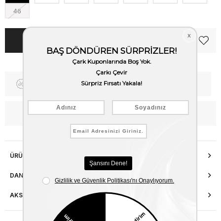
46
Fiyat Düşünce Haber Ver
Kargo Bedava
WhatsApp’tan Bilgi Al
ÜRÜN ÖZELLIKLERI
DANIŞMA HATTI
AKSESUAR ONARIMI