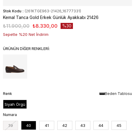
Stok Kodu
(261KTGE963-21426_16777331)
Kemal Tanca Gold Erkek Günlük Ayakkabı 21426
₺11.900,00
₺8.330,00
30
Sepette %20 Net İndirim
ÜRÜNÜN DİĞER RENKLERİ:
Renk
Beden Tablosu
Siyah Örgü
Numara
39
40
41
42
43
44
45