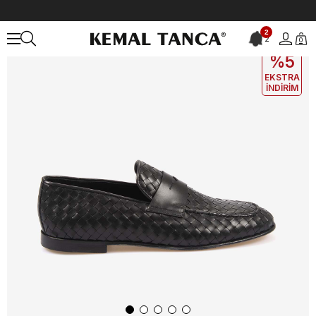
Anasayfa
ERKEK
AYAKKABI
Günlük
Kemal Tanca Gold Erkek G
2
2
0
EKLE5
KODUYLA
%5
EKSTRA
İNDİRİM