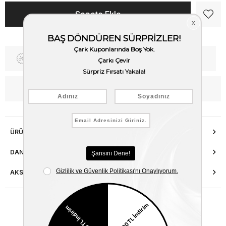
Fiyat Düşünce Haber Ver
Kargo Bedava
WhatsApp’tan Bilgi Al
ÜRÜN ÖZELLIKLERI
DANIŞMA HATTI
AKSESUAR ONARIMI
Benzer Ürünler