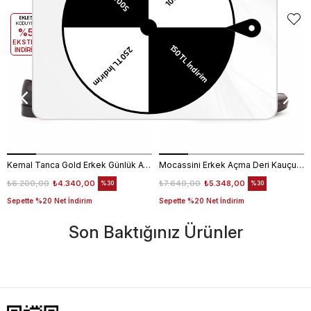
EKLE5
EKLE5
KODUYLA
KODUYLA
%5
%5
EKSTRA
EKSTRA
İNDİRİM
İNDİRİM
Kemal Tanca Gold Erkek Günlük Ayakkabı 6612-152
Mocassini Erkek Açma Deri Kauçuk Taban Bordo Günlük Ayakkabı
₺6.200,00
₺4.340,00
₺7.640,00
₺5.348,00
%30
%30
Sepette %20 Net İndirim
Sepette %20 Net İndirim
Son Baktığınız Ürünler