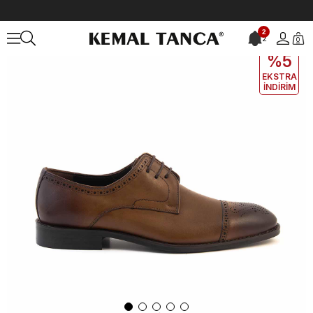
Anasayfa
ERKEK
AYAKKABI
Klasik
Kemal Tanca Gold Erkek Klas
2
2
0
EKLE5
KODUYLA
%5
EKSTRA
İNDİRİM