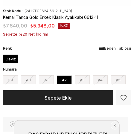
Stok Kodu
(241KTGE624 6612-11_240)
Kemal Tanca Gold Erkek Klasik Ayakkabı 6612-11
₺7.640,00
₺5.348,00
30
Sepette %20 Net İndirim
Renk
Beden Tablosu
Ceviz
Numara
39
40
41
42
43
44
45
Fiyat Düşünce Haber Ver
Kargo Bedava