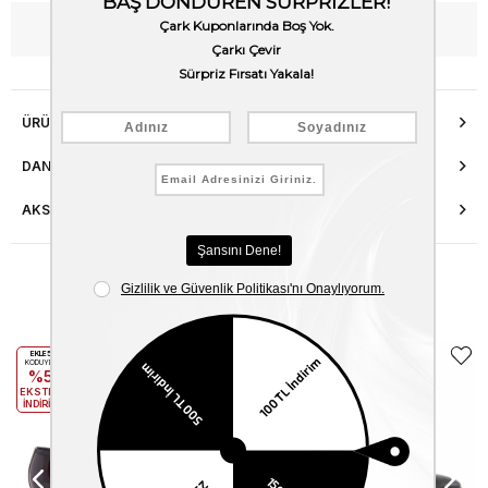
WhatsApp’tan Bilgi Al
ÜRÜN ÖZELLIKLERI
DANIŞMA HATTI
AKSESUAR ONARIMI
Benzer Ürünler
EKLE5
EKLE5
KODUYLA
KODUYLA
%5
%5
EKSTRA
EKSTRA
İNDİRİM
İNDİRİM