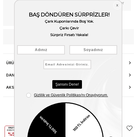
Favorilere Ekle
Fiyat Düşünce Haber Ver
Kargo Bedava
WhatsApp’tan Bilgi Al
ÜRÜN ÖZELLIKLERI
DANIŞMA HATTI
AKSESUAR ONARIMI
Benzer Ürünler
EKLE5
EKLE5
KODUYLA
KODUYLA
%5
%5