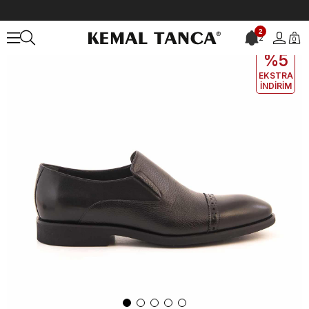
Anasayfa
ERKEK
AYAKKABI
Klasik
Kemal Tanca Gold Erkek Kla
2
2
0
EKLE5
KODUYLA
%5
EKSTRA
İNDİRİM