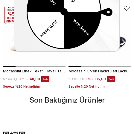
EKLE5
EKLE5
KODUYLA
KODUYLA
%5
%5
EKSTRA
EKSTRA
İNDİRİM
İNDİRİM
Mocassini Erkek Tekstil Havalı Taban Beyaz Spor & Sneaker Ayakkabı
Mocassini Erkek Hakiki Deri Lacivert Spor & Sneaker Ayakkabı
₺7.640,00
₺5.348,00
₺9.050,00
₺6.335,00
%30
%30
Sepette %20 Net İndirim
Sepette %20 Net İndirim
Son Baktığınız Ürünler