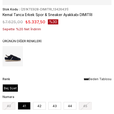
Stok Kodu
(251KTE928-DIMITRI_13426431)
Kemal Tanca Erkek Spor & Sneaker Ayakkabı DIMITRI
₺7.625,00
₺5.337,50
30
Sepette %20 Net İndirim
ÜRÜNÜN DİĞER RENKLERİ:
Renk
Beden Tablosu
Bej Süet
Numara
40
41
42
43
44
45