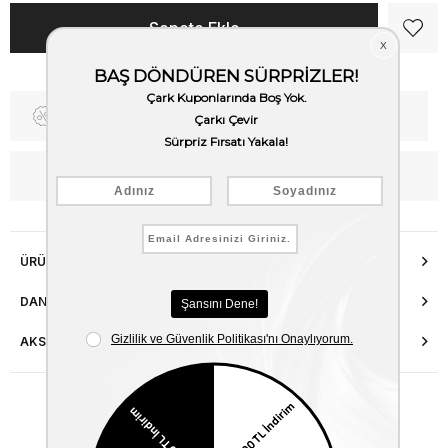
Fiyat Düşünce Haber Ver
Kargo Bedava
WhatsApp’tan Bilgi Al
ÜRÜN ÖZELLIKLERI
DANIŞMA HATTI
AKSESUAR ONARIMI
Benzer Ürünler