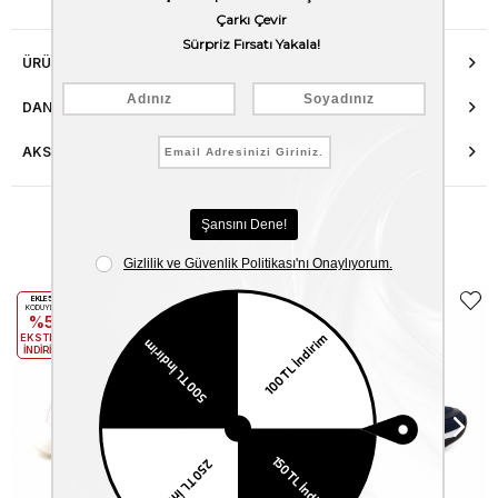
ÜRÜN ÖZELLIKLERI
DANIŞMA HATTI
AKSESUAR ONARIMI
Benzer Ürünler
EKLE5
EKLE5
KODUYLA
KODUYLA
%5
%5
EKSTRA
EKSTRA
İNDİRİM
İNDİRİM