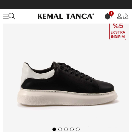
Anasayfa
ERKEK
AYAKKABI
Spor&Sneaker
Kemal Tanca Erkek
2
2
0
EKLE5
KODUYLA
%5
EKSTRA
İNDİRİM