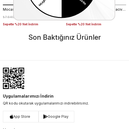
Mocassini Erkek Tekstil Havalı Taban Beyaz Spor & Sneaker Ayakkabı
Mocassini Erkek Hakiki Deri Lacivert Spor & Sneaker Ayakkabı
₺7.640,00
₺5.348,00
₺9.050,00
₺6.335,00
%30
%30
Sepette %20 Net İndirim
Sepette %20 Net İndirim
Son Baktığınız Ürünler
Uygulamalarımızı İndirin
QR kodu okutarak uygulamalarımızı indirebilirsiniz.
App Store
Google Play