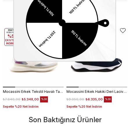
Benzer Ürünler
EKLE5
EKLE5
KODUYLA
KODUYLA
%5
%5
EKSTRA
EKSTRA
İNDİRİM
İNDİRİM
Mocassini Erkek Tekstil Havalı Taban Beyaz Spor & Sneaker Ayakkabı
Mocassini Erkek Hakiki Deri Lacivert Spor & Sneaker Ayakkabı
₺7.640,00
₺5.348,00
₺9.050,00
₺6.335,00
%30
%30
Sepette %20 Net İndirim
Sepette %20 Net İndirim
Son Baktığınız Ürünler