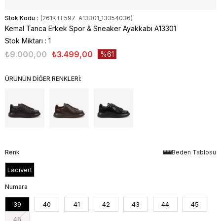
Stok Kodu
(261KTE597-A13301_13354036)
Kemal Tanca Erkek Spor & Sneaker Ayakkabı A13301
Stok Miktarı
:
1
₺9.000,00
₺3.499,00
61
ÜRÜNÜN DİĞER RENKLERİ:
Renk
Beden Tablosu
Lacivert
Numara
39
40
41
42
43
44
45
46