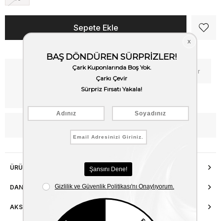
Kritik Stok
Fiyat Düşünce Haber Ver
Kargo Bedava
WhatsApp’tan Bilgi Al
ÜRÜN ÖZELLIKLERI
DANIŞMA HATTI
AKSESUAR ONARIMI