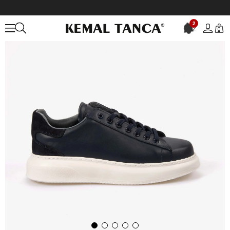
Anasayfa
ERKEK
AYAKKABI
Spor&Sneaker
Kemal Tanca Erkek 
2
2
0