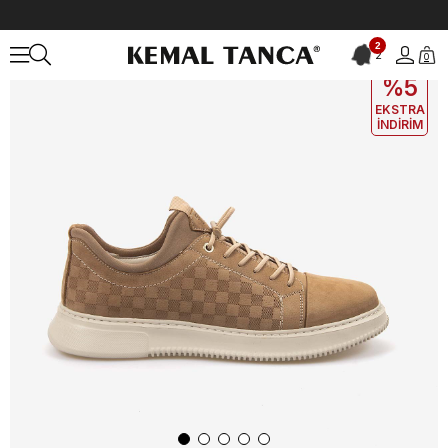
Anasayfa
ERKEK
AYAKKABI
Spor&Sneaker
Kemal Tanca Erkek 
2
2
0
EKLE5
KODUYLA
%5
EKSTRA
İNDİRİM