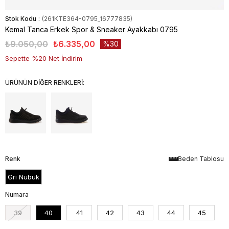
Stok Kodu
(261KTE364-0795_16777835)
Kemal Tanca Erkek Spor & Sneaker Ayakkabı 0795
₺9.050,00
₺6.335,00
30
Sepette %20 Net İndirim
ÜRÜNÜN DİĞER RENKLERİ:
Renk
Beden Tablosu
Gri Nubuk
Numara
39
40
41
42
43
44
45