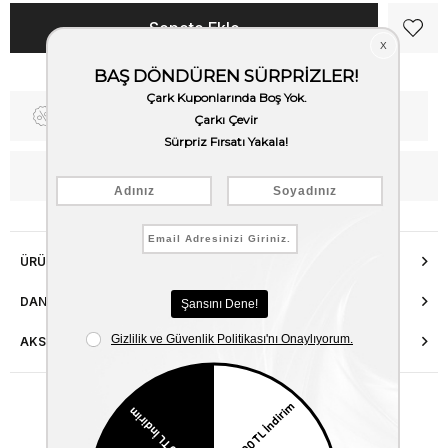
Fiyat Düşünce Haber Ver
Kargo Bedava
WhatsApp’tan Bilgi Al
ÜRÜN ÖZELLIKLERI
DANIŞMA HATTI
AKSESUAR ONARIMI
Benzer Ürünler