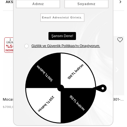
AKSESUAR ONARIMI
Benzer Ürünler
2.
2.
ÜRÜNE
ÜRÜNE
%50
%50
INDIRIM
INDIRIM
Mocassini Erkek Çorap M1008U
Kemal Tanca Erkek Çorap ERB01-KT
₺798,00
₺599,00
₺598,00
₺499,00
%25
%17
Son Baktığınız Ürünler