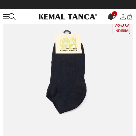
Anasayfa
ÇANTA&AKSESUAR
ERKEK
Çorap
Kemal Tanca Erkek
2
2
0
2. ÜRÜNE
%50
INDIRIM