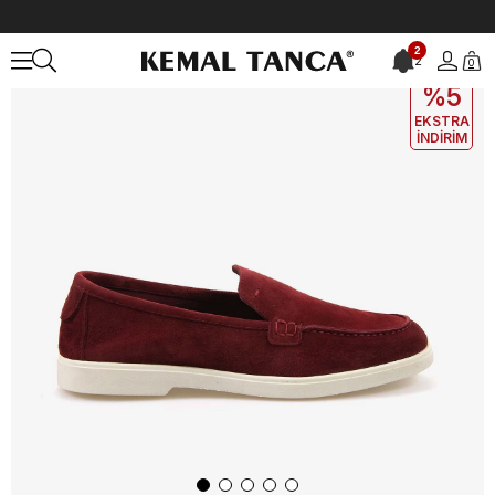
Anasayfa
ERKEK
AYAKKABI
Loafer
Kemal Tanca Erkek Loafer 
2
2
0
EKLE5
KODUYLA
%5
EKSTRA
İNDİRİM