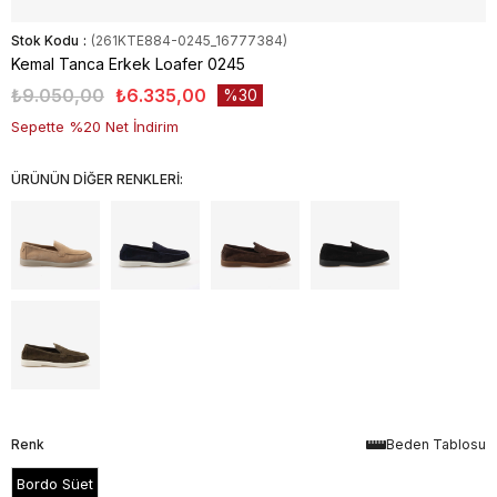
Stok Kodu
(261KTE884-0245_16777384)
Kemal Tanca Erkek Loafer 0245
₺9.050,00
₺6.335,00
30
Sepette %20 Net İndirim
ÜRÜNÜN DİĞER RENKLERİ:
Renk
Beden Tablosu
Bordo Süet