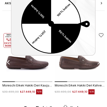
AKSESUAR ONARIMI
Benzer Ürünler
EKLE5
EKLE5
KODUYLA
KODUYLA
%5
%5
EKSTRA
EKSTRA
İNDİRİM
İNDİRİM
Moreschi Erkek Hakiki Deri Kauçuk Taban Kahverengi Loafer Konforlu Ayakkabı
Moreschi Erkek Hakiki Deri Kahverengi Loafer Konforlu Ayakkabı
₺30.499,00
₺27.449,10
₺30.499,00
₺27.449,10
%10
%10