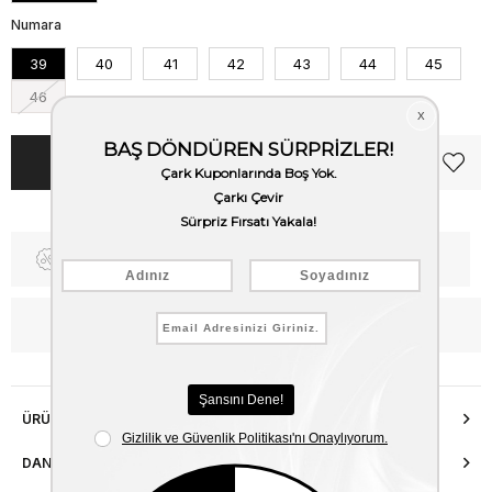
Numara
39
40
41
42
43
44
45
46
Fiyat Düşünce Haber Ver
Kargo Bedava
WhatsApp’tan Bilgi Al
ÜRÜN ÖZELLIKLERI
DANIŞMA HATTI