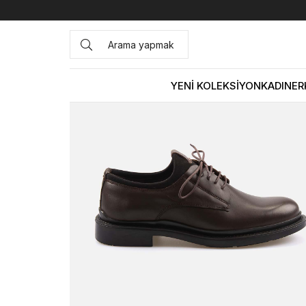
Anasayfa
ERKEK
AYAKKABI
Günlük
Kemal Tanca Erk
YENİ KOLEKSİYON
KADIN
ER