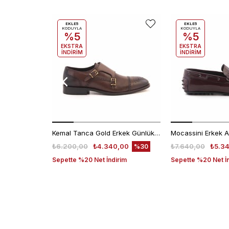
EKLE5
EKLE5
KODUYLA
KODUYLA
%5
%5
EKSTRA
EKSTRA
İNDİRİM
İNDİRİM
Kemal Tanca Gold Erkek Günlük Ayakkabı 6612-152
₺6.200,00
₺4.340,00
₺7.640,00
₺5.3
%30
Sepette %20 Net İndirim
Sepette %20 Net İ