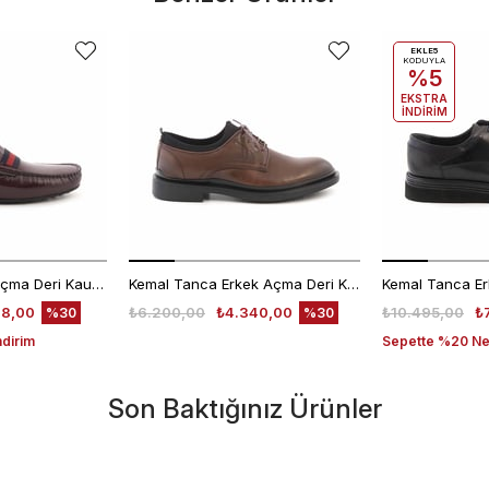
EKLE5
KODUYLA
%5
EKSTRA
İNDİRİM
Mocassini Erkek Açma Deri Kauçuk Taban Bordo Günlük Ayakkabı
Kemal Tanca Erkek Açma Deri Kahverengi Bağcıklı Klasik Ayakkabı Kauçuk Taban 0189
48,00
₺6.200,00
₺4.340,00
₺10.495,00
₺
%30
%30
ndirim
Sepette %20 Net
Son Baktığınız Ürünler