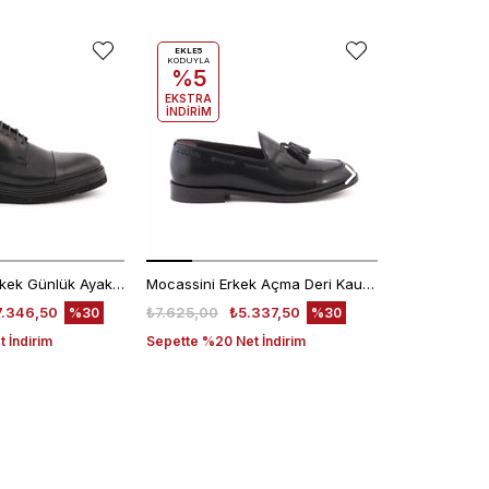
EKLE5
KODUYLA
%5
EKSTRA
İNDİRİM
Kemal Tanca Erkek Günlük Ayakkabı 9430-1
Mocassini Erkek Açma Deri Kauçuk Taban Siyah Günlük Ayakkabı
7.346,50
₺7.625,00
₺5.337,50
₺6.200,00
%30
%30
 İndirim
Sepette %20 Net İndirim