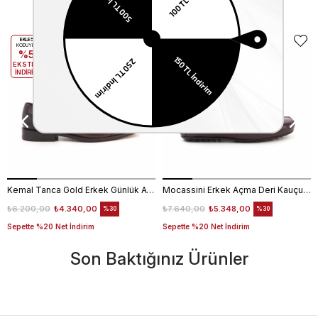
Benzer Ürünler
EKLE5
EKLE5
KODUYLA
KODUYLA
%5
%5
EKSTRA
EKSTRA
İNDİRİM
İNDİRİM
Kemal Tanca Gold Erkek Günlük Ayakkabı 6612-152
Mocassini Erkek Açma Deri Kauçuk Taban Bordo Günlük Ayakkabı
₺6.200,00
₺4.340,00
₺7.640,00
₺5.348,00
%30
%30
Sepette %20 Net İndirim
Sepette %20 Net İndirim
Son Baktığınız Ürünler