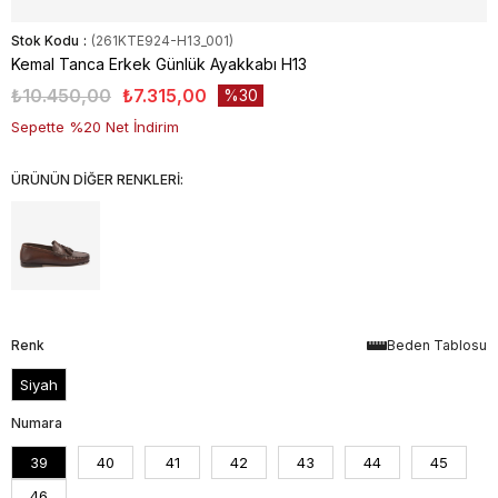
Stok Kodu
(261KTE924-H13_001)
Kemal Tanca Erkek Günlük Ayakkabı H13
₺10.450,00
₺7.315,00
30
Sepette %20 Net İndirim
ÜRÜNÜN DİĞER RENKLERİ:
Renk
Beden Tablosu
Siyah
Numara
39
40
41
42
43
44
45
46