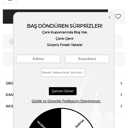
Fiyat Düşünce Haber Ver
Kargo Bedava
WhatsApp’tan Bilgi Al
ÜRÜN ÖZELLIKLERI
DANIŞMA HATTI
AKSESUAR ONARIMI