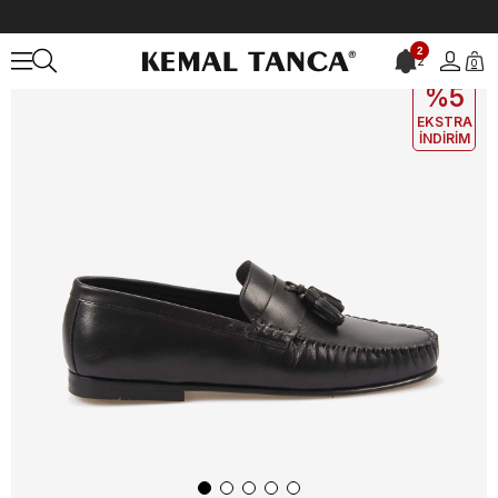
Anasayfa
ERKEK
AYAKKABI
Günlük
Kemal Tanca Erkek Günlük 
2
2
0
EKLE5
KODUYLA
%5
EKSTRA
İNDİRİM