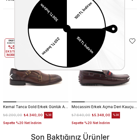
Benzer Ürünler
EKLE5
EKLE5
KODUYLA
KODUYLA
%5
%5
EKSTRA
EKSTRA
İNDİRİM
İNDİRİM
Kemal Tanca Gold Erkek Günlük Ayakkabı 6612-152
Mocassini Erkek Açma Deri Kauçuk Taban Bordo Günlük Ayakkabı
₺6.200,00
₺4.340,00
₺7.640,00
₺5.348,00
%30
%30
Sepette %20 Net İndirim
Sepette %20 Net İndirim
Son Baktığınız Ürünler