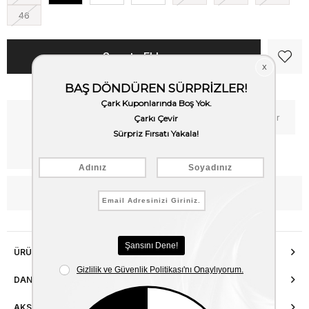
46
Kritik Stok
Fiyat Düşünce Haber Ver
Kargo Bedava
WhatsApp’tan Bilgi Al
ÜRÜN ÖZELLIKLERI
DANIŞMA HATTI
AKSESUAR ONARIMI