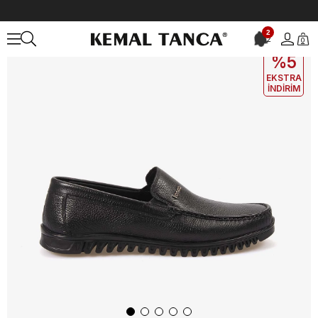
Anasayfa
ERKEK
AYAKKABI
Günlük
Kemal Tanca Erkek Günlük
2
2
0
EKLE5
KODUYLA
%5
EKSTRA
İNDİRİM