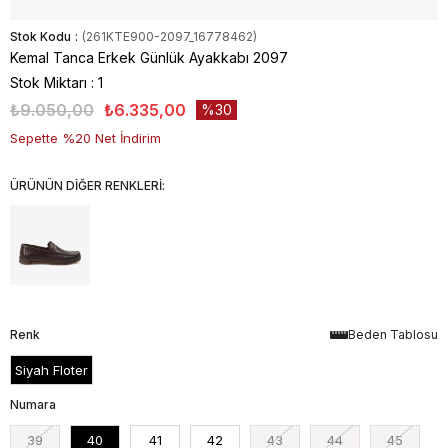
Stok Kodu
(261KTE900-2097_16778462)
Kemal Tanca Erkek Günlük Ayakkabı 2097
Stok Miktarı
:
1
₺9.050,00
₺6.335,00
30
Sepette %20 Net İndirim
ÜRÜNÜN DİĞER RENKLERİ:
Renk
Beden Tablosu
Siyah Floter
Numara
39
40
41
42
43
44
45