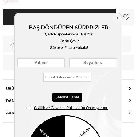
Fiyat Düşünce Haber Ver
Kargo Bedava
WhatsApp’tan Bilgi Al
ÜRÜN ÖZELLIKLERI
DANIŞMA HATTI
AKSESUAR ONARIMI