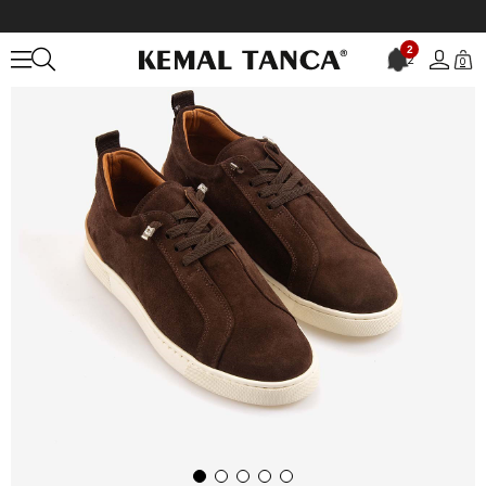
Anasayfa
ERKEK
AYAKKABI
Günlük
2
2
0