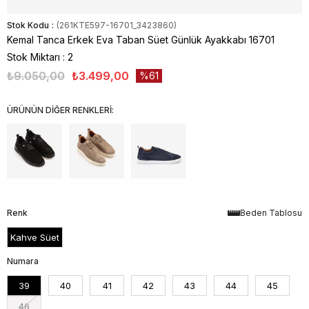
Stok Kodu
(261KTE597-16701_3423860)
Kemal Tanca Erkek Eva Taban Süet Günlük Ayakkabı 16701
Stok Miktarı
:
2
₺9.050,00
₺3.499,00
61
ÜRÜNÜN DİĞER RENKLERİ:
Renk
Beden Tablosu
Kahve Süet
Numara
39
40
41
42
43
44
45
46