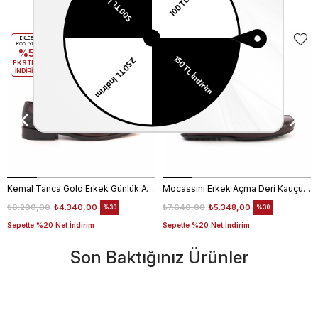
Benzer Ürünler
EKLE5
EKLE5
KODUYLA
KODUYLA
%5
%5
EKSTRA
EKSTRA
İNDİRİM
İNDİRİM
Kemal Tanca Gold Erkek Günlük Ayakkabı 6612-152
Mocassini Erkek Açma Deri Kauçuk Taban Bordo Günlük Ayakkabı
₺6.200,00
₺4.340,00
₺7.640,00
₺5.348,00
%30
%30
Sepette %20 Net İndirim
Sepette %20 Net İndirim
Son Baktığınız Ürünler