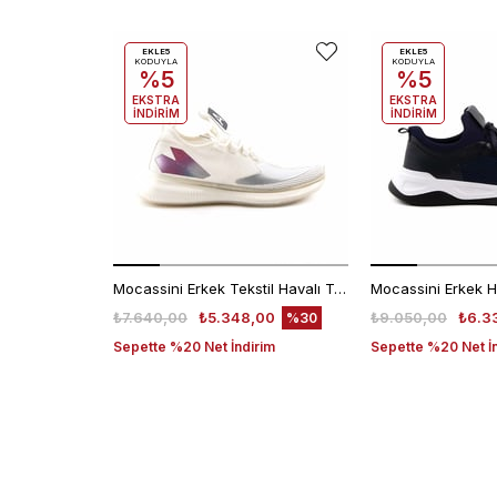
EKLE5
EKLE5
KODUYLA
KODUYLA
%5
%5
EKSTRA
EKSTRA
İNDİRİM
İNDİRİM
Mocassini Erkek Tekstil Havalı Taban Beyaz Spor & Sneaker Ayakkabı
₺7.640,00
₺5.348,00
₺9.050,00
₺6.3
%30
Sepette %20 Net İndirim
Sepette %20 Net İ