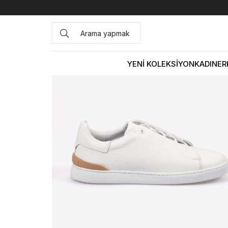
Anasayfa
ERKEK
AYAKKABI
Spor&Sneaker
Kemal Ta
YENİ KOLEKSİYON
KADIN
ER