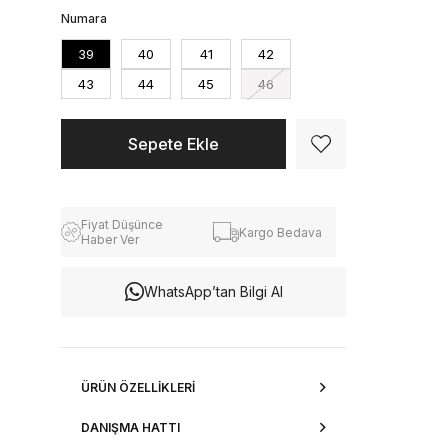
Numara
39
40
41
42
43
44
45
46
Fiyat Düşünce
Kargo Bedava
Haber Ver
WhatsApp’tan Bilgi Al
ÜRÜN ÖZELLIKLERI
DANIŞMA HATTI