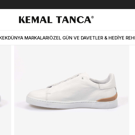
nca Erkek Eva Taban Hakiki Deri Beyaz Spor & Sneaker Ayakkabı 16702
KEK
DÜNYA MARKALARI
ÖZEL GÜN VE DAVETLER & HEDİYE REH