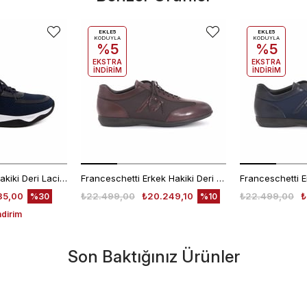
EKLE5
EKLE5
KODUYLA
KODUYLA
%5
%5
EKSTRA
EKSTRA
İNDİRİM
İNDİRİM
Mocassini Erkek Hakiki Deri Lacivert Spor & Sneaker Ayakkabı
Franceschetti Erkek Hakiki Deri Kauçuk Taban Koyu Kahverengi Spor & Sneaker Ayakkabı
35,00
₺22.499,00
₺20.249,10
₺22.499,00
₺
%30
%10
ndirim
Son Baktığınız Ürünler