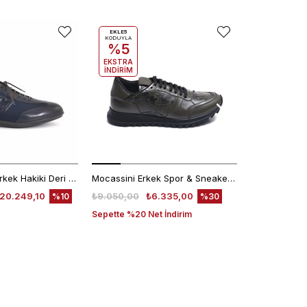
EKLE5
KODUYLA
%5
EKSTRA
İNDİRİM
Franceschetti Erkek Hakiki Deri Kauçuk Taban Mavi Spor & Sneaker Ayakkabı
Mocassini Erkek Spor & Sneaker Ayakkabı D2506X
D4208T
20.249,10
₺9.050,00
₺6.335,00
₺4.780,00
%10
%30
Sepette %20 Net İndirim