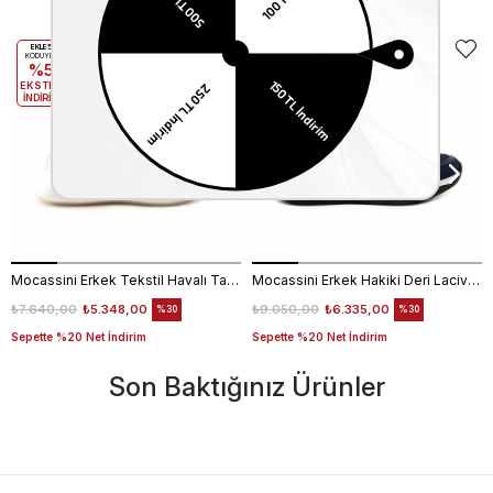
EKLE5
EKLE5
KODUYLA
KODUYLA
%5
%5
EKSTRA
EKSTRA
İNDİRİM
İNDİRİM
Mocassini Erkek Tekstil Havalı Taban Beyaz Spor & Sneaker Ayakkabı
Mocassini Erkek Hakiki Deri Lacivert Spor & Sneaker Ayakkabı
₺7.640,00
₺5.348,00
₺9.050,00
₺6.335,00
%30
%30
Sepette %20 Net İndirim
Sepette %20 Net İndirim
Son Baktığınız Ürünler