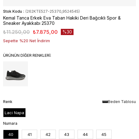
Stok Kodu
(262KTE527-25370_9524545)
Kemal Tanca Erkek Eva Taban Hakiki Deri Bağcıklı Spor &
Sneaker Ayakkabı 25370
₺11.250,00
₺7.875,00
30
Sepette %20 Net İndirim
ÜRÜNÜN DİĞER RENKLERİ:
Renk
Beden Tablosu
Laci Napa
Numara
40
41
42
43
44
45