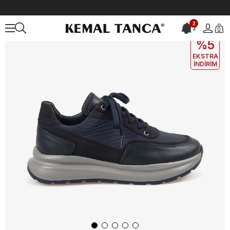
Anasayfa
ERKEK
AYAKKABI
Spor&Sneaker
2
2
0
EKLE5
KODUYLA
%5
EKSTRA
İNDİRİM