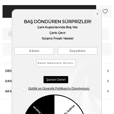
Fiyat Düşünce Haber Ver
Kargo Bedava
WhatsApp’tan Bilgi Al
ÜRÜN ÖZELLIKLERI
DANIŞMA HATTI
AKSESUAR ONARIMI
Benzer Ürünler