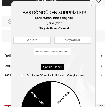
Fiyat Düşünce Haber Ver
WhatsApp’tan Bilgi Al
ÜRÜN ÖZELLIKLERI
DANIŞMA HATTI
AKSESUAR ONARIMI
Benzer Ürünler