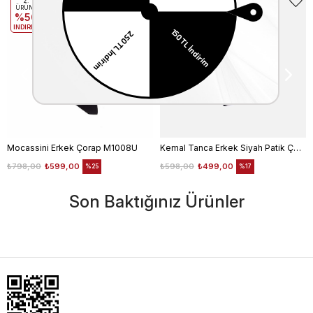
2.
2.
ÜRÜNE
ÜRÜNE
%50
%50
INDIRIM
INDIRIM
Mocassini Erkek Çorap M1008U
Kemal Tanca Erkek Siyah Patik Çorap
₺798,00
₺599,00
₺598,00
₺499,00
%25
%17
Son Baktığınız Ürünler