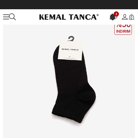
Anasayfa
ÇANTA&AKSESUAR
ERKEK
Çorap
Kemal Tanca Erke
2
2
0
2. ÜRÜNE
%50
INDIRIM