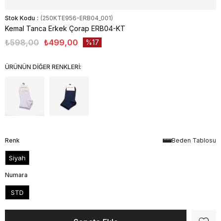
Stok Kodu
(250KTE956-ERB04_001)
Kemal Tanca Erkek Çorap ERB04-KT
₺598,00
₺499,00
17
ÜRÜNÜN DİĞER RENKLERİ:
Renk
Beden Tablosu
Siyah
Numara
STD