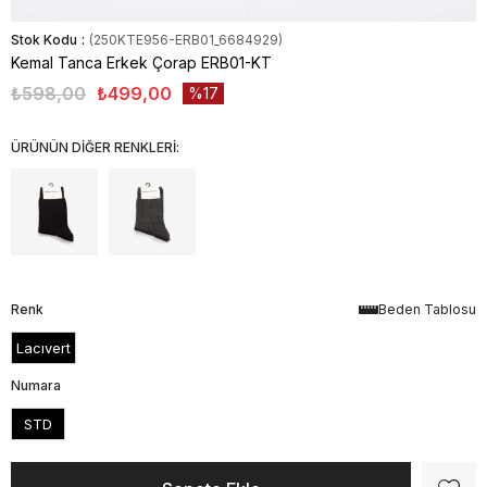
Stok Kodu
(250KTE956-ERB01_6684929)
Kemal Tanca Erkek Çorap ERB01-KT
₺598,00
₺499,00
17
ÜRÜNÜN DİĞER RENKLERİ:
Renk
Beden Tablosu
Lacıvert
Numara
STD