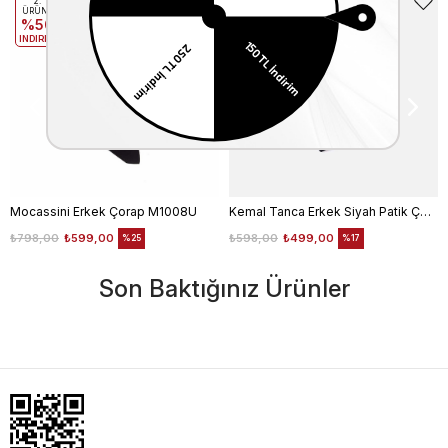
2.
2.
ÜRÜNE
ÜRÜNE
%50
%50
INDIRIM
INDIRIM
Mocassini Erkek Çorap M1008U
Kemal Tanca Erkek Siyah Patik Çorap
₺798,00
₺599,00
₺598,00
₺499,00
%25
%17
Son Baktığınız Ürünler