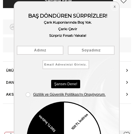
Fiyat Düşünce Haber Ver
WhatsApp’tan Bilgi Al
ÜRÜN ÖZELLIKLERI
DANIŞMA HATTI
AKSESUAR ONARIMI
Benzer Ürünler