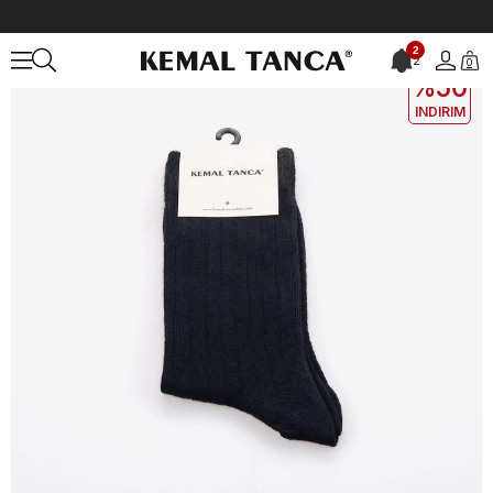
Anasayfa
ÇANTA&AKSESUAR
ERKEK
Çorap
Kemal Tanca Erkek
2
2
0
2. ÜRÜNE
%50
INDIRIM