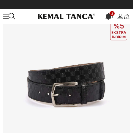
Anasayfa
ÇANTA&AKSESUAR
ERKEK
Kemer
2
2
0
EKLE5
KODUYLA
%5
EKSTRA
İNDİRİM