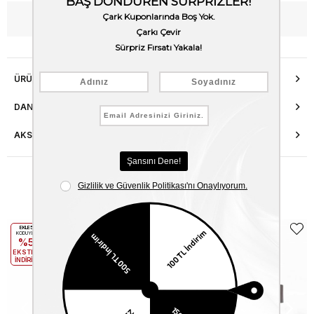
WhatsApp’tan Bilgi Al
ÜRÜN ÖZELLIKLERI
DANIŞMA HATTI
AKSESUAR ONARIMI
Benzer Ürünler
EKLE5
EKLE5
KODUYLA
KODUYLA
%5
%5
EKSTRA
EKSTRA
İNDİRİM
İNDİRİM