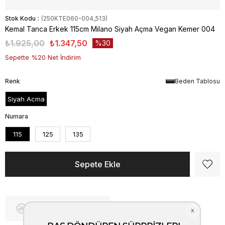
Stok Kodu
(250KTE060-004_513)
Kemal Tanca Erkek 115cm Milano Siyah Açma Vegan Kemer 004
₺1.925,00
₺1.347,50
30
Sepette %20 Net İndirim
Renk
Beden Tablosu
Siyah Acma
Numara
115
125
135
Fiyat Düşünce Haber Ver