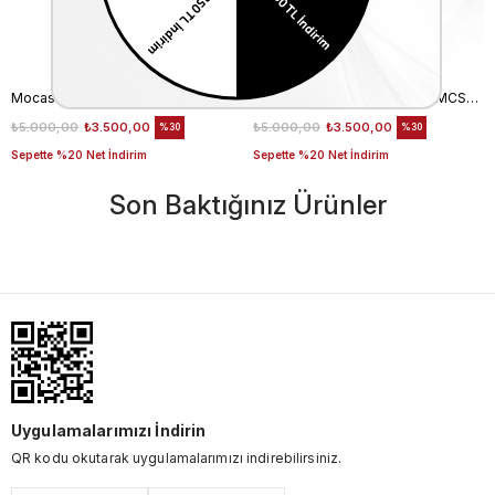
Mocassini Erkek Kemer 124309-100
Mocassini Erkek Kemer 003MCSN B3245
₺5.000,00
₺3.500,00
₺5.000,00
₺3.500,00
%30
%30
Sepette %20 Net İndirim
Sepette %20 Net İndirim
Son Baktığınız Ürünler
Uygulamalarımızı İndirin
QR kodu okutarak uygulamalarımızı indirebilirsiniz.