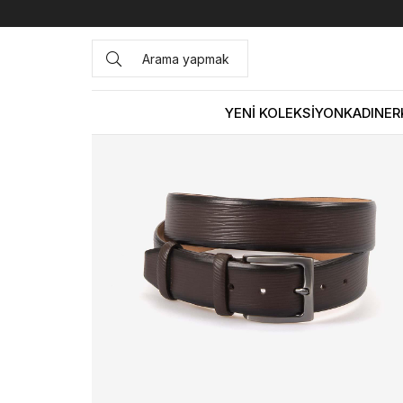
Anasayfa
ÇANTA&AKSESUAR
ERKEK
Kemer
Kemal 
YENİ KOLEKSİYON
KADIN
ER