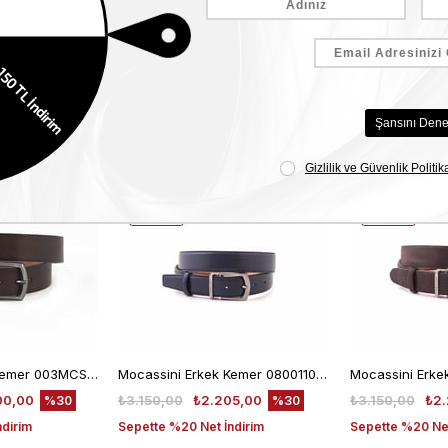
Benzer Ürünler
EKLE5
EKLE5
KODUYLA
KODUYLA
%5
%5
EKSTRA
EKSTRA
İNDİRİM
İNDİRİM
Mocassini Erkek Kemer 003MCSN B3245
Mocassini Erkek Kemer 08001107-440
00,00
₺3.150,00
₺2.205,00
₺3.150,00
₺2.
%30
%30
ndirim
Sepette %20 Net İndirim
Sepette %20 Net