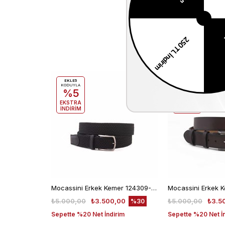
EKLE5
EKLE5
KODUYLA
KODUYLA
%5
%5
EKSTRA
EKSTRA
İNDİRİM
İNDİRİM
Mocassini Erkek Kemer 124309-100
₺5.000,00
₺3.500,00
₺5.000,00
₺3.5
%30
Sepette %20 Net İndirim
Sepette %20 Net İ