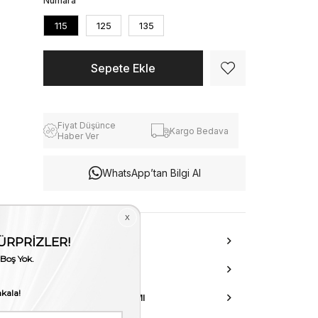
Numara
115
125
135
Fiyat Düşünce
Kargo Bedava
Haber Ver
WhatsApp’tan Bilgi Al
ÜRÜN ÖZELLIKLERI
DANIŞMA HATTI
AKSESUAR ONARIMI