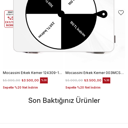
EKLE5
EKLE5
KODUYLA
KODUYLA
%5
%5
EKSTRA
EKSTRA
İNDİRİM
İNDİRİM
Mocassini Erkek Kemer 124309-100
Mocassini Erkek Kemer 003MCSN B3245
₺5.000,00
₺3.500,00
₺5.000,00
₺3.500,00
%30
%30
Sepette %20 Net İndirim
Sepette %20 Net İndirim
Son Baktığınız Ürünler