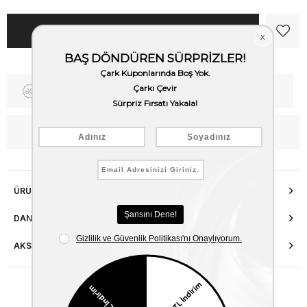
Fiyat Düşünce Haber Ver
Kargo Bedava
WhatsApp’tan Bilgi Al
ÜRÜN ÖZELLIKLERI
DANIŞMA HATTI
AKSESUAR ONARIMI
Benzer Ürünler