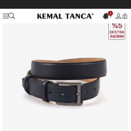
Anasayfa
ÇANTA&AKSESUAR
ERKEK
Kemer
2
2
0
EKLE5
KODUYLA
%5
EKSTRA
İNDİRİM