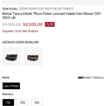
Stok Kodu
(250KTE060-001-1003-UK_16778647)
Kemal Tanca Erkek 115cm Floter Lacivert Hakiki Deri Kemer 001-
1003-UK
₺3.150,00
₺2.205,00
30
Sepette %20 Net İndirim
ÜRÜNÜN DİĞER RENKLERİ:
Renk
Beden Tablosu
Laci Floter
Numara
115
125
135