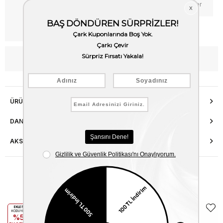
Kritik Stok
Fiyat Düşünce Haber Ver
Kargo Bedava
WhatsApp’tan Bilgi Al
ÜRÜN ÖZELLIKLERI
DANIŞMA HATTI
AKSESUAR ONARIMI
Benzer Ürünler
EKLE5
EKLE5
KODUYLA
KODUYLA
%5
%5