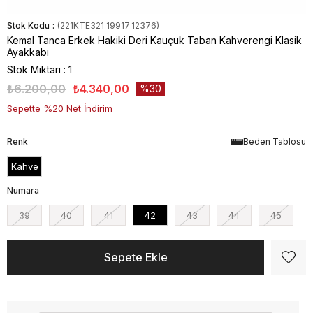
Stok Kodu
(221KTE321 19917_12376)
Kemal Tanca Erkek Hakiki Deri Kauçuk Taban Kahverengi Klasik
Ayakkabı
Stok Miktarı
:
1
₺6.200,00
₺4.340,00
30
Sepette %20 Net İndirim
Renk
Beden Tablosu
Kahve
Numara
39
40
41
42
43
44
45