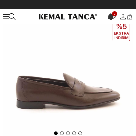
Anasayfa
ERKEK
AYAKKABI
Klasik
2
2
0
EKLE5
KODUYLA
%5
EKSTRA
İNDİRİM