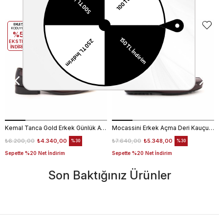
Benzer Ürünler
EKLE5
EKLE5
KODUYLA
KODUYLA
%5
%5
EKSTRA
EKSTRA
İNDİRİM
İNDİRİM
Kemal Tanca Gold Erkek Günlük Ayakkabı 6612-152
Mocassini Erkek Açma Deri Kauçuk Taban Bordo Günlük Ayakkabı
₺6.200,00
₺4.340,00
₺7.640,00
₺5.348,00
%30
%30
Sepette %20 Net İndirim
Sepette %20 Net İndirim
Son Baktığınız Ürünler