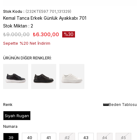
Stok Kodu
(232KTE597 701_131329)
Kemal Tanca Erkek Günlük Ayakkabı 701
Stok Miktarı
:
2
₺9.000,00
₺6.300,00
30
Sepette %20 Net İndirim
ÜRÜNÜN DİĞER RENKLERİ:
Renk
Beden Tablosu
Siyah Rugan
Numara
39
40
41
42
43
44
45