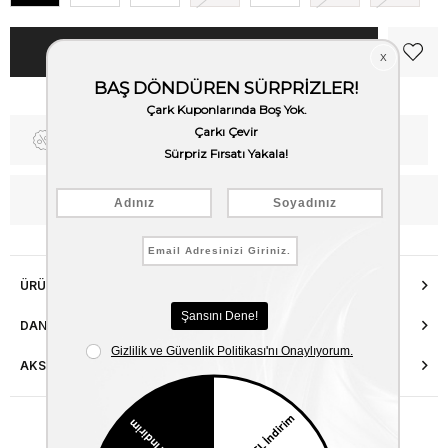
Fiyat Düşünce Haber Ver
Kargo Bedava
WhatsApp’tan Bilgi Al
ÜRÜN ÖZELLIKLERI
DANIŞMA HATTI
AKSESUAR ONARIMI