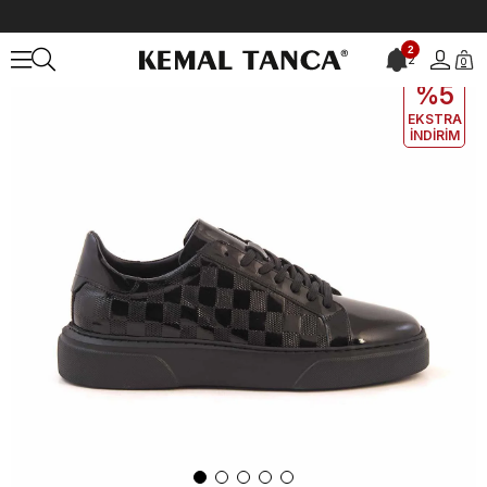
Anasayfa
ERKEK
AYAKKABI
Günlük
Kemal Tanca Erkek Günlük 
2
2
0
EKLE5
KODUYLA
%5
EKSTRA
İNDİRİM