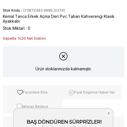
Stok Kodu
(211KTE483 9985_12376)
Kemal Tanca Erkek Açma Deri Pvc Taban Kahverengi Klasik
Ayakkabı
Stok Miktarı
:
0
Sepette %20 Net İndirim
Ürün stoklarımızda kalmamıştır.
Favorilere Ekle
Fiyat Düşünce Haber Ver
Kargo Bedava
WhatsApp’tan Bilgi Al