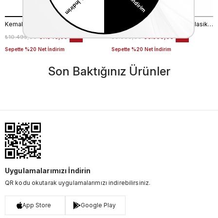
Kemal Tanca Bağcıklı Erkek Klasik Ayakkabı 700
Kemal Tanca Bağcıklı Erkek Klasik Ayakkabı 700
₺10.495,00
₺7.346,50
₺9.000,00
₺6.300,00
%30
%30
Sepette %20 Net İndirim
Sepette %20 Net İndirim
Son Baktığınız Ürünler
Uygulamalarımızı İndirin
QR kodu okutarak uygulamalarımızı indirebilirsiniz.
App Store
Google Play