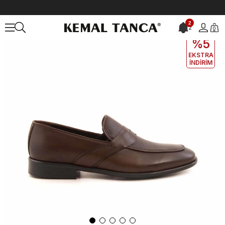
Anasayfa
ERKEK
AYAKKABI
Klasik
2
2
0
EKLE5
KODUYLA
%5
EKSTRA
İNDİRİM