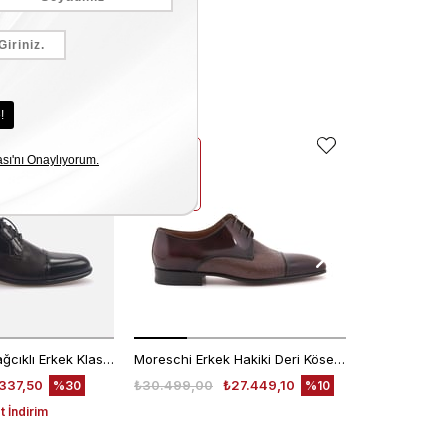
EKLE5
EKLE5
KODUYLA
KODUYLA
%5
%5
EKSTRA
EKSTRA
İNDİRİM
İNDİRİM
Kemal Tanca Bağcıklı Erkek Klasik Ayakkabı 7453
Moreschi Erkek Hakiki Deri Kösele Taban Kahverengi Klasik Ayakkabı
337,50
₺30.499,00
₺27.449,10
₺30.499,00
%30
%10
 İndirim