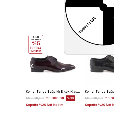
EKLE5
EKLE5
KODUYLA
KODUYLA
%5
%5
EKSTRA
EKSTRA
İNDİRİM
İNDİRİM
Kemal Tanca Bağcıklı Erkek Klasik Ayakkabı 700
₺9.000,00
₺6.300,00
₺9.000,00
₺6.3
%30
Sepette %20 Net İndirim
Sepette %20 Net İ