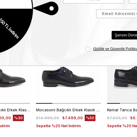
Benzer Ürünler
EKLE5
EKLE5
KODUYLA
KODUYLA
%5
%5
EKSTRA
EKSTRA
İNDİRİM
İNDİRİM
Kemal Tanca Bağcıklı Erkek Klasik Ayakkabı 700
Mocassini Bağcıklı Erkek Klasik Ayakkabı 4625
00,00
₺14.998,00
₺7.499,00
₺7.625,00
₺5.
%30
%50
ndirim
Sepette %20 Net İndirim
Sepette %20 Net