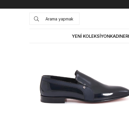
Anasayfa
ERKEK
AYAKKABI
Klasik
Kemal Tanca Bağc
YENİ KOLEKSİYON
KADIN
ER