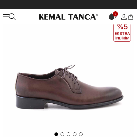
Anasayfa
ERKEK
AYAKKABI
Klasik
Kemal Tanca Bağcıklı Erkek 
2
2
0
EKLE5
KODUYLA
%5
EKSTRA
İNDİRİM