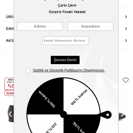
ÜRÜN ÖZELLIKLERI
DANIŞMA HATTI
AKSESUAR ONARIMI
Benzer Ürünler
EKLE5
EKLE5
KODUYLA
KODUYLA
%5
%5
EKSTRA
EKSTRA
İNDİRİM
İNDİRİM