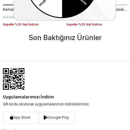
Kemal Tanca Bağcıklı Erkek Klasik Ayakkabı 700
Kemal Tanca Bağcıklı Erkek Klasik Ayakkabı 700
₺10.495,00
₺7.346,50
₺9.000,00
₺6.300,00
%30
%30
Sepette %20 Net İndirim
Sepette %20 Net İndirim
Son Baktığınız Ürünler
Uygulamalarımızı İndirin
QR kodu okutarak uygulamalarımızı indirebilirsiniz.
App Store
Google Play