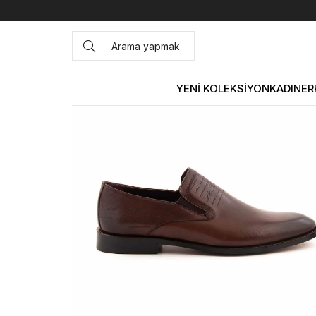
Anasayfa
ERKEK
AYAKKABI
Klasik
Kemal Tanca Erke
YENİ KOLEKSİYON
KADIN
ER