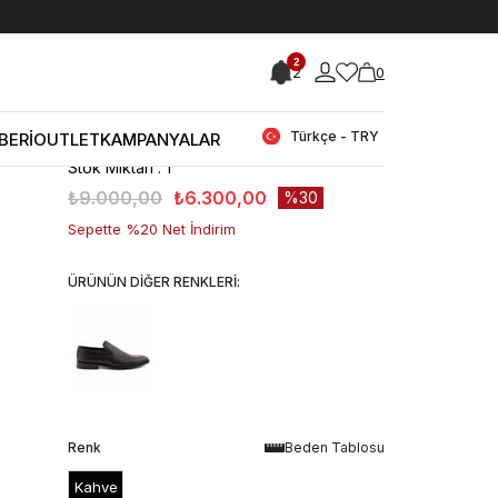
< < Önceki Sayfaya Dön
2
2
0
Stok Kodu
(201KTE483 9767_12376)
Kemal Tanca Erkek Klasik Ayakkabı
9767
Türkçe - TRY
BERİ
OUTLET
KAMPANYALAR
Stok Miktarı
:
1
₺9.000,00
₺6.300,00
30
Sepette %20 Net İndirim
ÜRÜNÜN DİĞER RENKLERİ:
Renk
Beden Tablosu
Kahve