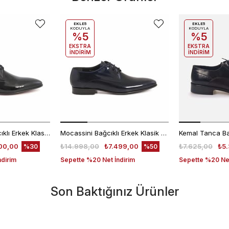
EKLE5
EKLE5
KODUYLA
KODUYLA
%5
%5
EKSTRA
EKSTRA
İNDİRİM
İNDİRİM
Kemal Tanca Bağcıklı Erkek Klasik Ayakkabı 700
Mocassini Bağcıklı Erkek Klasik Ayakkabı 4625
00,00
₺14.998,00
₺7.499,00
₺7.625,00
₺5.
%30
%50
ndirim
Sepette %20 Net İndirim
Sepette %20 Net
Son Baktığınız Ürünler