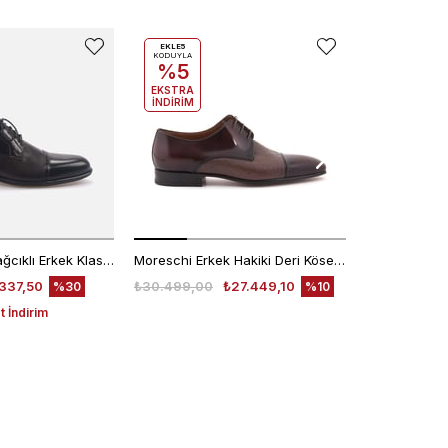
EKLE5
EKLE5
KODUYLA
KODUYLA
%5
%5
EKSTRA
EKSTRA
İNDİRİM
İNDİRİM
Kemal Tanca Bağcıklı Erkek Klasik Ayakkabı 7453
Moreschi Erkek Hakiki Deri Kösele Taban Kahverengi Klasik Ayakkabı
337,50
₺30.499,00
₺27.449,10
₺30.499,00
%30
%10
 İndirim