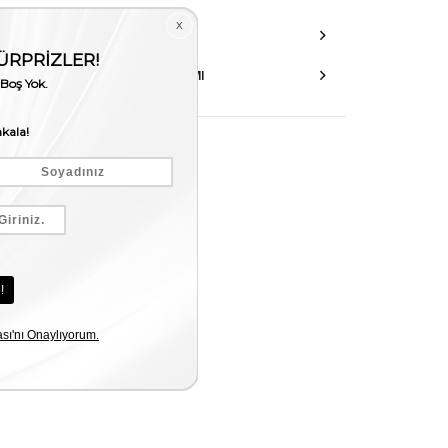
DANIŞMA HATTI
AKSESUAR ONARIMI