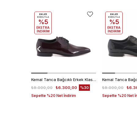
EKLE5
EKLE5
KODUYLA
KODUYLA
%5
%5
EKSTRA
EKSTRA
İNDİRİM
İNDİRİM
Kemal Tanca Bağcıklı Erkek Klasik Ayakkabı 700
₺9.000,00
₺6.300,00
₺9.000,00
₺6.3
%30
Sepette %20 Net İndirim
Sepette %20 Net İ