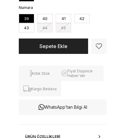
Numara
39
40
41
42
43
44
45
Fiyat Düşünce
Kritik Stok
Haber Ver
Kargo Bedava
WhatsApp’tan Bilgi Al
ÜRÜN ÖZELLIKLERI