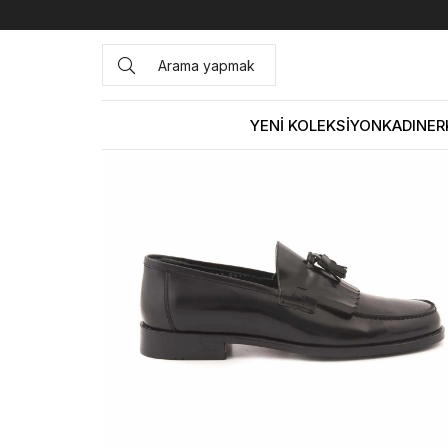
Anasayfa
ERKEK
AYAKKABI
Klasik
Kemal Tanca Bağc
YENİ KOLEKSİYON
KADIN
ER