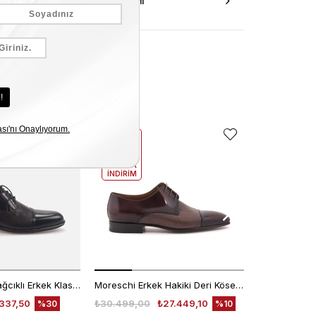
AKSESUAR ONARIMI
EKLE5
EKLE5
KODUYLA
KODUYLA
%5
%5
EKSTRA
EKSTRA
İNDİRİM
İNDİRİM
Kemal Tanca Bağcıklı Erkek Klasik Ayakkabı 7453
Moreschi Erkek Hakiki Deri Kösele Taban Kahverengi Klasik Ayakkabı
337,50
₺30.499,00
₺27.449,10
₺30.499,00
%30
%10