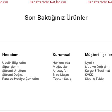
ndirim
Sepette %20 Net İndirim
Sepette %20 Net
Son Baktığınız Ürünler
Hesabım
Kurumsal
Müşteri İlişkiler
Üyelik Bilgilerim
Hakkımızda
Üyelik
Siparişlerim
Mağazalar
İade ve Değişim
Şifremi Unuttum
Anasayfa
Kargo & Teslimat
Şifremi Değiştir
Bize Ulaşın
KVKK
Para ve Hediye Çeklerim
Toptan Satış
Sipariş Takip