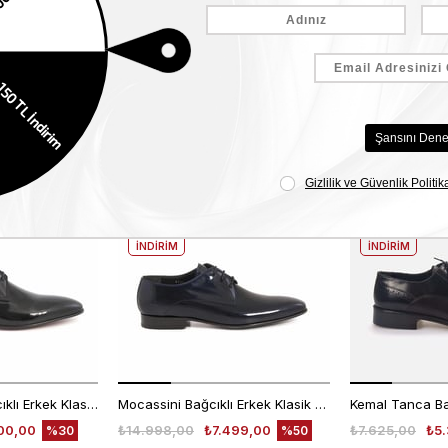
Benzer Ürünler
EKLE5
EKLE5
KODUYLA
KODUYLA
%5
%5
EKSTRA
EKSTRA
İNDİRİM
İNDİRİM
Kemal Tanca Bağcıklı Erkek Klasik Ayakkabı 700
Mocassini Bağcıklı Erkek Klasik Ayakkabı 4625
00,00
₺14.998,00
₺7.499,00
₺7.625,00
₺5.
%30
%50