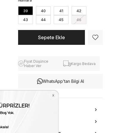
Numara
39
40
41
42
43
44
45
46
Fiyat Düşünce
Kargo Bedava
Haber Ver
WhatsApp’tan Bilgi Al
ÜRÜN ÖZELLIKLERI
DANIŞMA HATTI