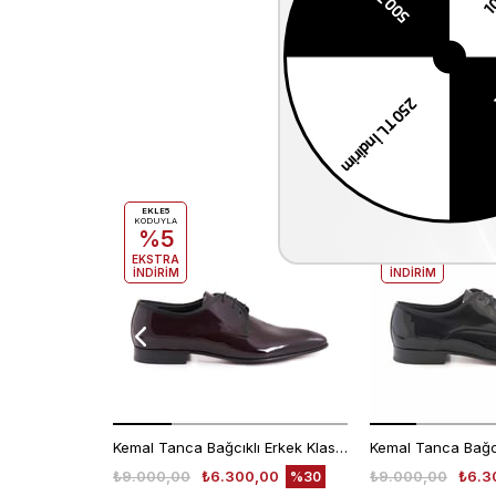
EKLE5
EKLE5
KODUYLA
KODUYLA
%5
%5
EKSTRA
EKSTRA
İNDİRİM
İNDİRİM
Kemal Tanca Bağcıklı Erkek Klasik Ayakkabı 700
₺9.000,00
₺6.300,00
₺9.000,00
₺6.3
%30