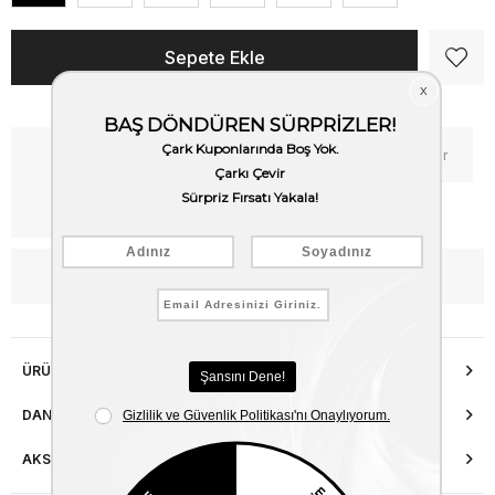
Kritik Stok
Fiyat Düşünce Haber Ver
Kargo Bedava
WhatsApp’tan Bilgi Al
ÜRÜN ÖZELLIKLERI
DANIŞMA HATTI
AKSESUAR ONARIMI