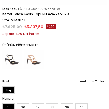
Stok Kodu
(221TCK864 129_16777340)
Kemal Tanca Kadın Topuklu Ayakkabı 129
Stok Miktarı
:
1
₺7.625,00
₺5.337,50
30
Sepette %20 Net İndirim
ÜRÜNÜN DİĞER RENKLERİ:
Renk
Beden Tablosu
Bej
Numara
35
36
37
38
39
40