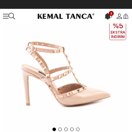
Anasayfa
KADIN
AYAKKABI
Topuklu Ayakkabı
Kemal Tanca Kad
2
2
0
EKLE5
KODUYLA
%5
EKSTRA
İNDİRİM