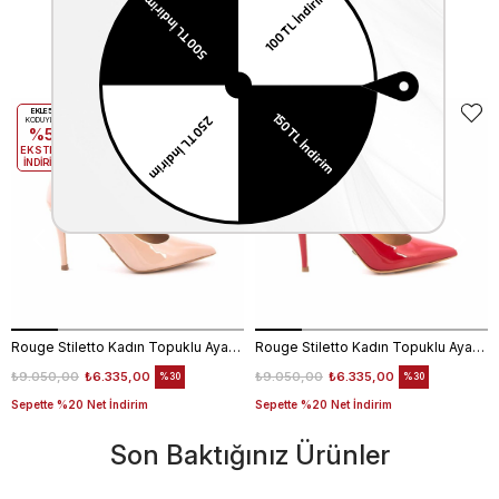
Benzer Ürünler
EKLE5
EKLE5
KODUYLA
KODUYLA
%5
%5
EKSTRA
EKSTRA
İNDİRİM
İNDİRİM
Rouge Stiletto Kadın Topuklu Ayakkabı 4924-02V8
Rouge Stiletto Kadın Topuklu Ayakkabı 4924-02V8
₺9.050,00
₺6.335,00
₺9.050,00
₺6.335,00
%30
%30
Sepette %20 Net İndirim
Sepette %20 Net İndirim
Son Baktığınız Ürünler