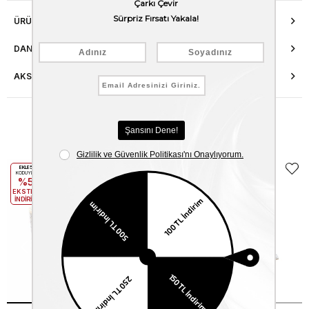
ÜRÜN ÖZELLIKLERI
DANIŞMA HATTI
AKSESUAR ONARIMI
Benzer Ürünler
EKLE5
EKLE5
KODUYLA
KODUYLA
%5
%5
EKSTRA
EKSTRA
İNDİRİM
İNDİRİM