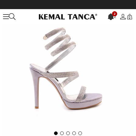
Anasayfa
KADIN
AYAKKABI
Gece&Abiye
2
2
0