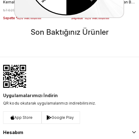
Kemal Tanca Kadın Gece & Abiye Ayakkabı 4360
Rouge Kadın Taşlı Neolit Taban Beyaz Süet Gece & Abiye Ayakkabı
₺7.625,00
₺5.337,50
₺14.750,00
₺10.325,00
%30
%30
Sepette %20 Net İndirim
Sepette %20 Net İndirim
Son Baktığınız Ürünler
Uygulamalarımızı İndirin
QR kodu okutarak uygulamalarımızı indirebilirsiniz.
App Store
Google Play
Hesabım