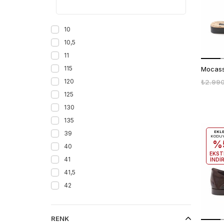
10
10,5
11
115
Mocassi
120
₺2.99
125
130
135
39
EKL
KODU
%
40
EKST
41
İNDİ
41,5
42
42,5
43
RENK