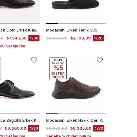
Kemal Tanca Gold Erkek Klasik Ayakkabı 6270-37
Mocassini Erkek Terlik 305
00
₺7.346,50
₺2.990,00
₺2.199,99
%30
%26
0 Net İndirim
EKLE5
KODUYLA
%5
EKSTRA
İNDİRİM
Kemal Tanca Bağcıklı Erkek Klasik Ayakkabı 700
Mocassini Erkek Hakiki Deri Kauçuk Taban Kahverengi Spor & Sneaker Ayakkabı
0
₺6.300,00
₺9.050,00
₺6.335,00
%30
%30
0 Net İndirim
Sepette %20 Net İndirim