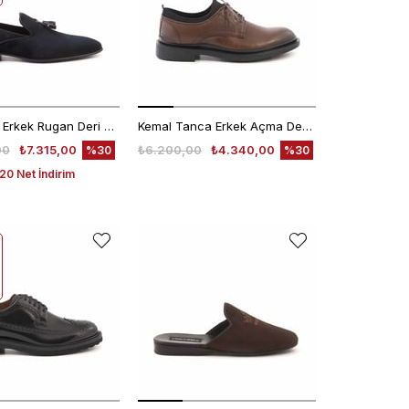
Mocassini Erkek Rugan Deri Siyah Klasik Ayakkabı
Kemal Tanca Erkek Açma Deri Kahverengi Bağcıklı Klasik Ayakkabı Kauçuk Taban 0189
00
₺7.315,00
₺6.200,00
₺4.340,00
%30
%30
0 Net İndirim