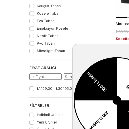
Kauçuk Taban
Kösele Taban
Eva Taban
Enjeksiyon Kösele
₺7.640
Neolit Taban
Sepette
Pvc Taban
Microlight Taban
EKL
KODU
%
FIYAT ARALIĞI
EKST
İNDİ
Filtrele
₺1.199,00 - ₺30.105,00
(70)
FILTRELER
İndirimli Ürünler
Yeni Ürünler
₺4.780