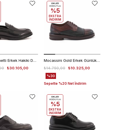
EKLE5
KODUYLA
%5
EKSTRA
İNDİRİM
Franceschetti Erkek Hakiki Deri Kauçuk Taban Siyah Loafer Konforlu Ayakkabı
Mocassini Gold Erkek Günlük Ayakkabı 50259
00
₺30.105,00
₺14.750,00
₺10.325,00
%30
Sepette %20 Net İndirim
EKLE5
KODUYLA
%5
EKSTRA
İNDİRİM