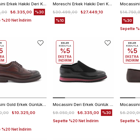
Mocassini Erkek Hakiki Deri Kahverengi Kroko Günlük Ayakkabı
Moreschi Erkek Hakiki Deri Kahverengi Loafer Konforlu Ayakkabı
,00
₺6.335,00
₺30.499,00
₺27.449,10
₺14.750,
%30
 %20 Net İndirim
%10
%30
Sepette %2
E5
EKLE5
EKLE5
YLA
KODUYLA
KODUYLA
5
%5
%5
RA
EKSTRA
EKSTRA
RİM
İNDİRİM
İNDİRİM
Mocassini Gold Erkek Günlük Ayakkabı 50234
Mocassini Deri Erkek Günlük Ayakkabı D7209
0,00
₺10.325,00
₺9.050,00
₺6.335,00
₺6.200,0
%30
Sepette %20 Net İndirim
Sepette %2
 %20 Net İndirim