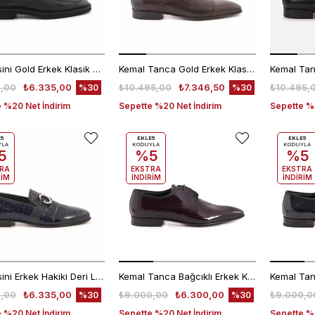
Mocassini Gold Erkek Klasik Ayakkabı 63518
Kemal Tanca Gold Erkek Klasik Ayakkabı 6270-37
,00
₺6.335,00
₺10.495,00
₺7.346,50
₺10.495,
%30
%30
 %20 Net İndirim
Sepette %20 Net İndirim
Sepette %2
E5
EKLE5
EKLE5
YLA
KODUYLA
KODUYLA
5
%5
%5
RA
EKSTRA
EKSTRA
RİM
İNDİRİM
İNDİRİM
Mocassini Erkek Hakiki Deri Lacivert Kroko Klasik Ayakkabı
Kemal Tanca Bağcıklı Erkek Klasik Ayakkabı 700
,00
₺6.335,00
₺9.000,00
₺6.300,00
₺9.000,0
%30
%30
 %20 Net İndirim
Sepette %20 Net İndirim
Sepette %2