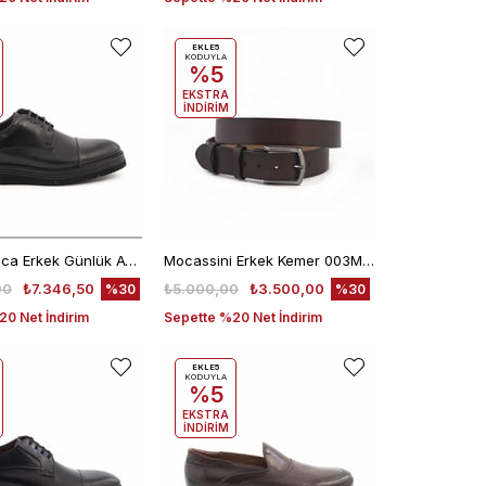
EKLE5
KODUYLA
%5
EKSTRA
İNDİRİM
Kemal Tanca Erkek Günlük Ayakkabı 9430-1
Mocassini Erkek Kemer 003MCSN B3245
00
₺7.346,50
₺5.000,00
₺3.500,00
%30
%30
0 Net İndirim
Sepette %20 Net İndirim
EKLE5
KODUYLA
%5
EKSTRA
İNDİRİM