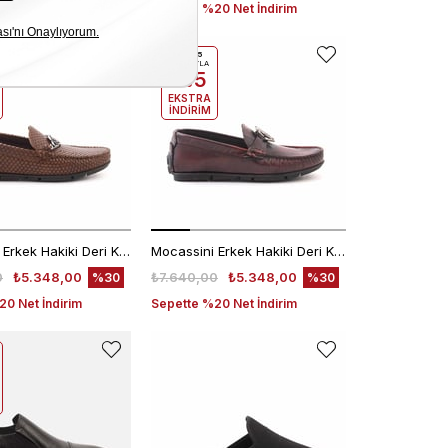
0 Net İndirim
Sepette %20 Net İndirim
EKLE5
KODUYLA
%5
EKSTRA
İNDİRİM
Mocassini Erkek Hakiki Deri Kauçuk Taban Kahverengi Günlük Ayakkabı
Mocassini Erkek Hakiki Deri Kauçuk Taban Bordo Günlük Ayakkabı
0
₺5.348,00
₺7.640,00
₺5.348,00
%30
%30
0 Net İndirim
Sepette %20 Net İndirim