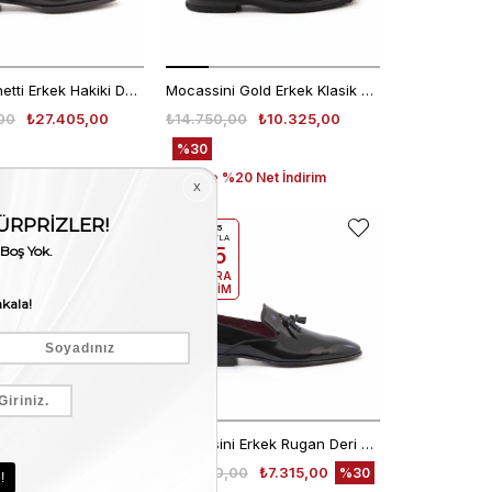
Franceschetti Erkek Hakiki Deri Koyu Kahverengi Klasik Ayakkabı
Mocassini Gold Erkek Klasik Ayakkabı 50265​​​​​​​
00
₺27.405,00
₺14.750,00
₺10.325,00
%30
Sepette %20 Net İndirim
EKLE5
KODUYLA
%5
EKSTRA
İNDİRİM
Mocassini Erkek Geyik Derisi Eva Taban Kahverengi Günlük Ayakkabı
Mocassini Erkek Rugan Deri Siyah Klasik Ayakkabı
0
₺5.348,00
₺10.450,00
₺7.315,00
%30
%30