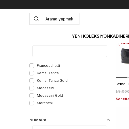
Anasayfa
İLKBAHAR&YAZ
İLKBAHAR&YAZ
EKL
KODU
%
YENİ KOLEKSİYON
KADIN
ER
MARKA
EKST
İNDİ
Franceschetti
Kemal Tanca
Kemal Tanca Gold
Mocassini
₺9.00
Mocassini Gold
Sepette
Moreschi
NUMARA