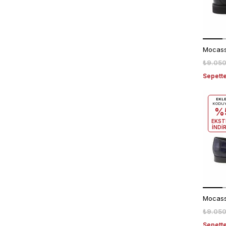
₺9.050
Sepette
EKL
KODU
%
EKST
İNDİ
₺9.050
Sepette