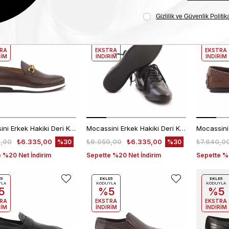
 %20 Net İndirim
Sepette %20 Net İndirim
Sepette %2
E5
EKLE5
EKLE5
YLA
KODUYLA
KODUYLA
5
%5
%5
RA
EKSTRA
EKSTRA
RİM
İNDİRİM
İNDİRİM
Mocassini Erkek Hakiki Deri Kauçuk Taban Kahverengi Günlük Ayakkabı
Mocassini Erkek Hakiki Deri Kauçuk Taban Siyah Günlük Ayakkabı
,00
₺6.335,00
₺9.050,00
₺6.335,00
₺7.640,0
%30
%30
 %20 Net İndirim
Sepette %20 Net İndirim
Sepette %2
E5
EKLE5
EKLE5
YLA
KODUYLA
KODUYLA
5
%5
%5
RA
EKSTRA
EKSTRA
RİM
İNDİRİM
İNDİRİM