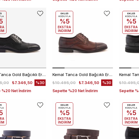
E5
EKLE5
EKLE5
YLA
KODUYLA
KODUYLA
5
%5
%5
RA
EKSTRA
EKSTRA
RİM
İNDİRİM
İNDİRİM
Kemal Tanca Gold Bağcıklı Erkek Klasik Ayakkabı 66-109
Kemal Tanca Gold Bağcıklı Erkek Klasik Ayakkabı 66-109
5,00
₺7.346,50
₺10.495,00
₺7.346,50
₺10.495,
%30
%30
 %20 Net İndirim
Sepette %20 Net İndirim
Sepette %2
E5
EKLE5
EKLE5
YLA
KODUYLA
KODUYLA
5
%5
%5
RA
EKSTRA
EKSTRA
RİM
İNDİRİM
İNDİRİM