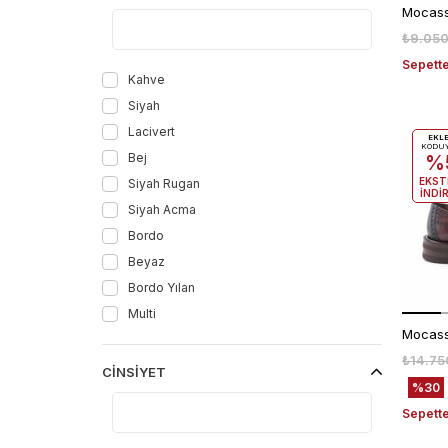
44
45
₺9.050
46
Sepette
48
Kahve
5
Siyah
6
Lacivert
EKL
KODU
6,5
Bej
%
7
EKST
Siyah Rugan
İNDİ
7,5
Siyah Acma
7.5
Bordo
8
Beyaz
8,5
Bordo Yılan
8.5
Multi
9
₺14.75
9,5
CINSIYET
%30
STD
Sepette