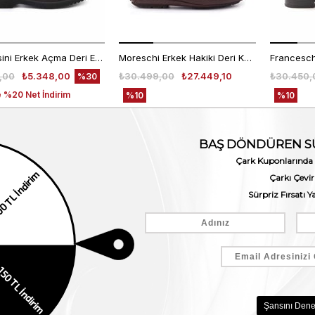
Mocassini Erkek Açma Deri Eva Taban Kahverengi Günlük Ayakkabı
Moreschi Erkek Hakiki Deri Kauçuk Taban Kahverengi Loafer Konforlu Ayakkabı
,00
₺5.348,00
₺30.499,00
₺27.449,10
₺30.450,
%30
 %20 Net İndirim
%10
%10
E5
EKLE5
EKLE5
YLA
KODUYLA
KODUYLA
5
%5
%5
RA
EKSTRA
EKSTRA
RİM
İNDİRİM
İNDİRİM
Mocassini Erkek Hakiki Deri Bordo Kroko Cüzdan Cüzdan
Mocassini Gold Erkek Hakiki Deri Eva Taban Bordo Spor & Sneaker Ayakkabı
,00
₺3.346,00
₺9.050,00
₺6.335,00
₺7.640,0
%30
%30