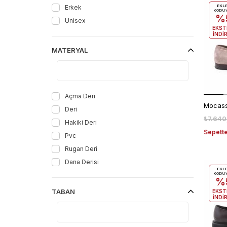
Erkek
EKL
KODU
%
Unisex
EKST
İNDİ
MATERYAL
Açma Deri
Deri
₺7.640
Hakiki Deri
Sepette
Pvc
Rugan Deri
Dana Derisi
EKL
KODU
%
TABAN
EKST
İNDİ