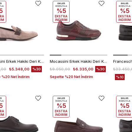
E5
EKLE5
EKLE5
YLA
KODUYLA
KODUYLA
5
%5
%5
RA
EKSTRA
EKSTRA
RİM
İNDİRİM
İNDİRİM
Mocassini Erkek Hakiki Deri Kauçuk Taban Vizon-Kahverengi Günlük Ayakkabı
Mocassini Erkek Hakiki Deri Kauçuk Taban Bordo Spor & Sneaker Ayakkabı
,00
₺5.348,00
₺9.050,00
₺6.335,00
₺33.450,
%30
%30
 %20 Net İndirim
Sepette %20 Net İndirim
%10
E5
EKLE5
EKLE5
YLA
KODUYLA
KODUYLA
5
%5
%5
RA
EKSTRA
EKSTRA
RİM
İNDİRİM
İNDİRİM