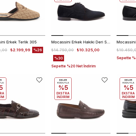
ni Erkek Terlik 305
Mocassini Erkek Hakiki Deri Siyah Klasik Ayakkabı
0,00
₺2.199,99
₺14.750,00
₺10.325,00
₺10.450,
%26
Sepette %2
%30
Sepette %20 Net İndirim
E5
EKLE5
EKLE5
YLA
KODUYLA
KODUYLA
5
%5
%5
RA
EKSTRA
EKSTRA
RİM
İNDİRİM
İNDİRİM