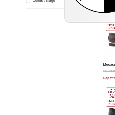
Ücretsiz Kargo
Sepette
EKL
KODU
%
EKST
İNDİ
₺9.050
Sepette
EKL
KODU
%
EKST
İNDİ