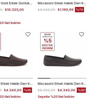
Mocassini Gold Erkek Günlük Ayakkabı 50234
Mocassini Erkek Hakiki Deri Kauçuk Taban Kahverengi Terlik Terlik
00
₺10.325,00
₺4.000,00
₺1.199,99
%70
0 Net İndirim
EKLE5
KODUYLA
%5
EKSTRA
İNDİRİM
Mocassini Erkek Hakiki Deri Kauçuk Taban Kahverengi Terlik Terlik
Mocassini Erkek Hakiki Deri Kauçuk Taban Siyah Terlik Terlik
0
₺4.340,00
₺6.200,00
₺4.340,00
%30
%30
0 Net İndirim
Sepette %20 Net İndirim