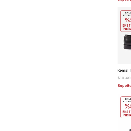
EKL
KODU
%
EKST
İNDİ
₺10.49
Sepette
EKL
KODU
%
EKST
İNDİ