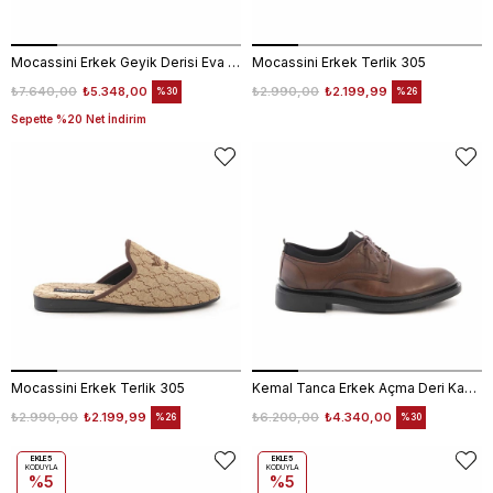
Mocassini Erkek Geyik Derisi Eva Taban Kahverengi Günlük Ayakkabı
Mocassini Erkek Terlik 305
₺7.640,00
₺5.348,00
₺2.990,00
₺2.199,99
%30
%26
Sepette %20 Net İndirim
Mocassini Erkek Terlik 305
Kemal Tanca Erkek Açma Deri Kahverengi Bağcıklı Klasik Ayakkabı Kauçuk Taban 0189
₺2.990,00
₺2.199,99
₺6.200,00
₺4.340,00
%26
%30
EKLE5
EKLE5
KODUYLA
KODUYLA
%5
%5