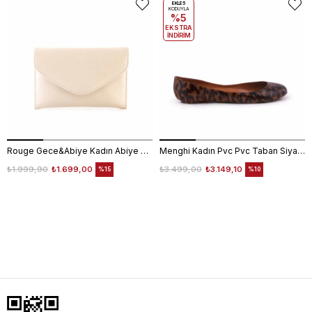
EKLE5
KODUYLA
%5
EKSTRA
İNDİRİM
Rouge Gece&Abiye Kadın Abiye Çanta 401S
Menghi Kadın Pvc Pvc Taban Siyah Babet Ayakkabı
₺1.999,90
₺1.699,00
₺3.499,00
₺3.149,10
%15
%10