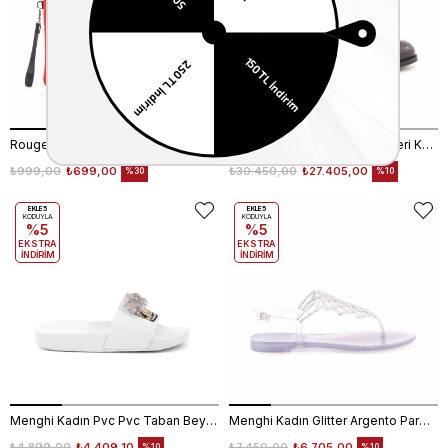
Rouge Kadın Vegan Kırmızı Portföy&Clutch Çanta
Franceschetti Erkek Hakiki Deri Koyu Kahverengi Klasik Ayakkabı
₺999,00
₺699,00
₺30.450,00
₺27.405,00
%30
%10
EKLE5
EKLE5
KODUYLA
KODUYLA
%5
%5
EKSTRA
EKSTRA
İNDİRİM
İNDİRİM
Menghi Kadın Pvc Pvc Taban Beyaz Terlik Terlik
Menghi Kadın Glitter Argento Parmak Arası Sandalet Pvc Taban 713
₺4.899,00
₺4.409,10
₺7.450,00
₺6.705,00
%10
%10