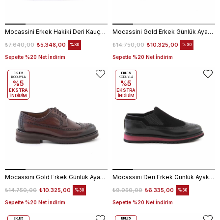
Mocassini Erkek Hakiki Deri Kauçuk Taban Bordo Günlük Ayakkabı
Mocassini Gold Erkek Günlük Ayakkabı 50234
₺7.640,00
₺5.348,00
₺14.750,00
₺10.325,00
%30
%30
Sepette %20 Net İndirim
Sepette %20 Net İndirim
EKLE5
EKLE5
KODUYLA
KODUYLA
%5
%5
EKSTRA
EKSTRA
İNDİRİM
İNDİRİM
Mocassini Gold Erkek Günlük Ayakkabı 50234
Mocassini Deri Erkek Günlük Ayakkabı D7209
₺14.750,00
₺10.325,00
₺9.050,00
₺6.335,00
%30
%30
Sepette %20 Net İndirim
Sepette %20 Net İndirim
EKLE5
EKLE5