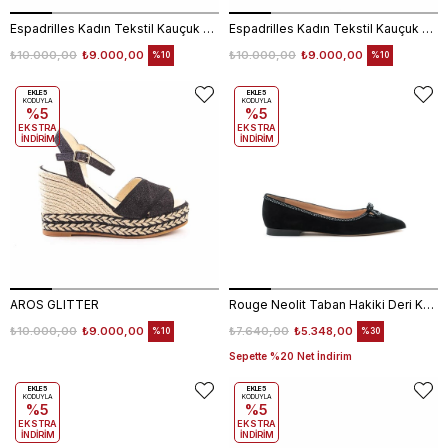
Espadrilles Kadın Tekstil Kauçuk Taban Negro Terlik Terlik
Espadrilles Kadın Tekstil Kauçuk Taban Naturel Terlik Terlik
₺10.000,00
₺9.000,00
₺10.000,00
₺9.000,00
%10
%10
EKLE5
EKLE5
KODUYLA
KODUYLA
%5
%5
EKSTRA
EKSTRA
İNDİRİM
İNDİRİM
AROS GLITTER
Rouge Neolit Taban Hakiki Deri Kurdele Detaylı Siyah Babet 4434-63
₺10.000,00
₺9.000,00
₺7.640,00
₺5.348,00
%10
%30
Sepette %20 Net İndirim
EKLE5
EKLE5
KODUYLA
KODUYLA
%5
%5
EKSTRA
EKSTRA
İNDİRİM
İNDİRİM