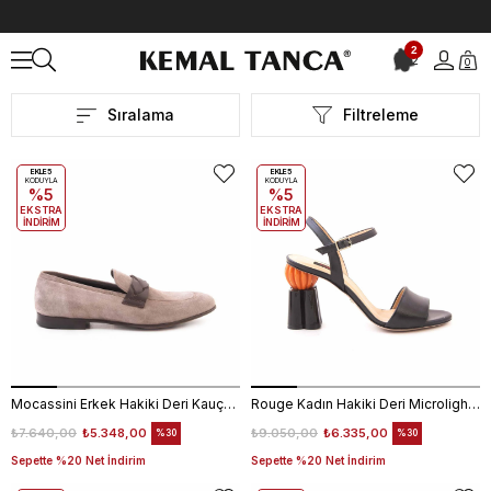
Anasayfa
İLKBAHAR&YAZ
2
2
0
İLKBAHAR&YAZ
Sıralama
Filtreleme
EKLE5
EKLE5
KODUYLA
KODUYLA
%5
%5
EKSTRA
EKSTRA
İNDİRİM
İNDİRİM
Mocassini Erkek Hakiki Deri Kauçuk Taban Vizon-Kahverengi Günlük Ayakkabı
Rouge Kadın Hakiki Deri Microlight Taban Siyah-turuncu Gece & Abiye Sandalet
₺7.640,00
₺5.348,00
₺9.050,00
₺6.335,00
%30
%30
Sepette %20 Net İndirim
Sepette %20 Net İndirim