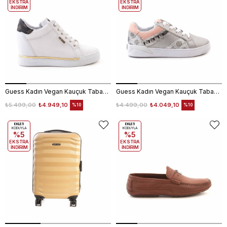
EKSTRA
EKSTRA
İNDİRİM
İNDİRİM
Guess Kadın Vegan Kauçuk Taban Beyaz Spor & Sneaker Ayakkabı
Guess Kadın Vegan Kauçuk Taban Gümüş Spor & Sneaker Ayakkabı
₺5.499,00
₺4.949,10
₺4.499,00
₺4.049,10
%10
%10
EKLE5
EKLE5
KODUYLA
KODUYLA
%5
%5
EKSTRA
EKSTRA
İNDİRİM
İNDİRİM