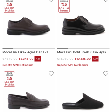
KODUYLA
KODUYLA
%5
%5
EKSTRA
EKSTRA
İNDİRİM
İNDİRİM
Mocassini Erkek Açma Deri Eva Taban Kahverengi Günlük Ayakkabı
Mocassini Gold Erkek Klasik Ayakkabı 50265​​​​​​​
₺7.640,00
₺5.348,00
₺14.750,00
₺10.325,00
%30
%30
Sepette %20 Net İndirim
Sepette %20 Net İndirim
EKLE5
KODUYLA
%5
EKSTRA
İNDİRİM