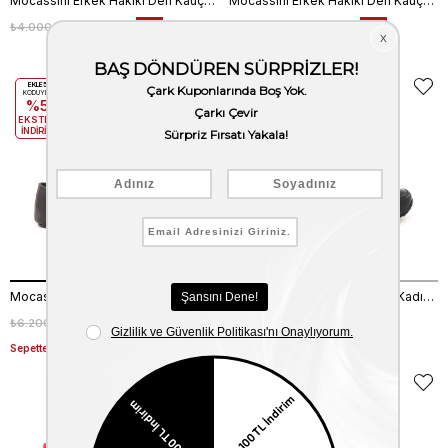
Mocassini Erkek Hakiki Deri Kauçuk Taban Kahverengi Terlik Terlik
Mocassini Erkek Hakiki Deri Kauçuk Taban Kahverengi Terlik Terlik
₺4.000,00
₺1.199,99
₺6.200,00
₺4.340,00
%70
%30
Sepette %20 Net İndirim
EKLE5
KODUYLA
%5
EKSTRA
İNDİRİM
Mocassini Erkek Hakiki Deri Kauçuk Taban Siyah Terlik Terlik
Kemal Tanca Dolgu Topuklu Kadın Bot 0236-401
₺6.200,00
₺4.340,00
₺4.785,00
₺3.349,50
%30
%30
Sepette %20 Net İndirim
EKLE5
KODUYLA
%5
EKSTRA
İNDİRİM