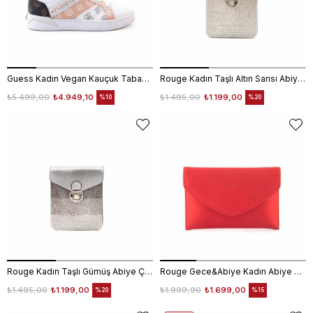
Guess Kadın Vegan Kauçuk Taban Beyaz Spor & Sneaker Ayakkabı
Rouge Kadın Taşlı Altın Sarısı Abiye Çanta
₺5.499,00
₺4.949,10
₺1.495,00
₺1.199,00
%10
%20
Rouge Kadın Taşlı Gümüş Abiye Çanta
Rouge Gece&Abiye Kadın Abiye Çanta 401S
₺1.495,00
₺1.199,00
₺1.999,90
₺1.699,00
%20
%15