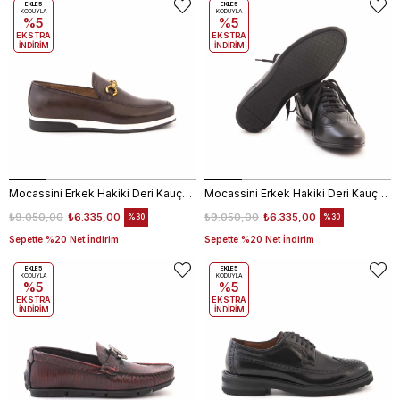
EKLE5
EKLE5
KODUYLA
KODUYLA
%5
%5
EKSTRA
EKSTRA
İNDİRİM
İNDİRİM
Mocassini Erkek Hakiki Deri Kauçuk Taban Kahverengi Günlük Ayakkabı
Mocassini Erkek Hakiki Deri Kauçuk Taban Siyah Günlük Ayakkabı
₺9.050,00
₺6.335,00
₺9.050,00
₺6.335,00
%30
%30
Sepette %20 Net İndirim
Sepette %20 Net İndirim
EKLE5
EKLE5
KODUYLA
KODUYLA
%5
%5
EKSTRA
EKSTRA
İNDİRİM
İNDİRİM