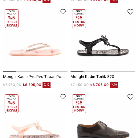
EKLE5
EKLE5
KODUYLA
KODUYLA
%5
%5
EKSTRA
EKSTRA
İNDİRİM
İNDİRİM
Menghi Kadın Pvc Pvc Taban Pembe Terlik Terlik
Menghi Kadın Terlik 820
₺7.450,00
₺6.705,00
₺7.450,00
₺6.705,00
%10
%10
EKLE5
EKLE5
KODUYLA
KODUYLA
%5
%5
EKSTRA
EKSTRA
İNDİRİM
İNDİRİM