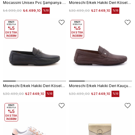
Mocassini Unisex Pvc Şampanya Valiz
Moreschi Erkek Hakiki Deri Kösele Taban Kahverengi Klasik Ayakkabı
₺4.999,00
₺4.499,10
₺30.499,00
₺27.449,10
%10
%10
EKLE5
EKLE5
KODUYLA
KODUYLA
%5
%5
EKSTRA
EKSTRA
İNDİRİM
İNDİRİM
Moreschi Erkek Hakiki Deri Kösele Taban Lacivert Mavi Klasik Ayakkabı
Moreschi Erkek Hakiki Deri Kauçuk Taban Kahverengi Loafer Konforlu Ayakkabı
₺30.499,00
₺27.449,10
₺30.499,00
₺27.449,10
%10
%10
EKLE5
KODUYLA
%5
EKSTRA
İNDİRİM