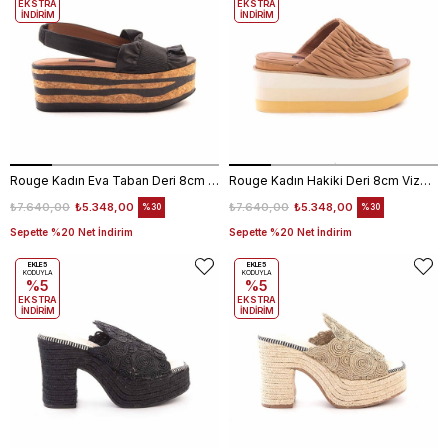
EKSTRA
EKSTRA
İNDİRİM
İNDİRİM
Rouge Kadın Eva Taban Deri 8cm Dolgu Topuklu Sandalet 2847
Rouge Kadın Hakiki Deri 8cm Vizon Platform Topuklu Terlik 2759
₺7.640,00
₺5.348,00
₺7.640,00
₺5.348,00
%30
%30
Sepette %20 Net İndirim
Sepette %20 Net İndirim
EKLE5
EKLE5
KODUYLA
KODUYLA
%5
%5
EKSTRA
EKSTRA
İNDİRİM
İNDİRİM