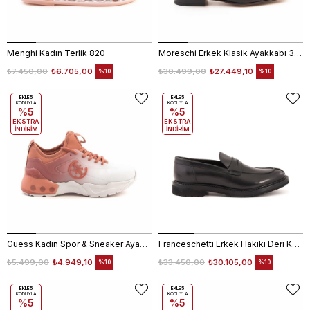
Menghi Kadın Terlik 820
Moreschi Erkek Klasik Ayakkabı 39704
₺7.450,00
₺6.705,00
₺30.499,00
₺27.449,10
%10
%10
EKLE5
EKLE5
KODUYLA
KODUYLA
%5
%5
EKSTRA
EKSTRA
İNDİRİM
İNDİRİM
Guess Kadın Spor & Sneaker Ayakkabı FL6T2CELE12
Franceschetti Erkek Hakiki Deri Kauçuk Taban Siyah Loafer Konforlu Ayakkabı
₺5.499,00
₺4.949,10
₺33.450,00
₺30.105,00
%10
%10
EKLE5
EKLE5
KODUYLA
KODUYLA
%5
%5