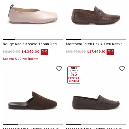
Rouge Kadın Kösele Taban Deri Nude Babet 629
Moreschi Erkek Hakiki Deri Kahverengi Loafer Konforlu Ayakkabı
₺6.200,00
₺4.340,00
₺30.499,00
₺27.449,10
%30
%10
Sepette %20 Net İndirim
EKLE5
KODUYLA
%5
EKSTRA
İNDİRİM