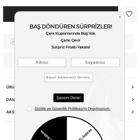
Fiyat Düşünce Haber Ver
Kargo Bedava
WhatsApp’tan Bilgi Al
ÜRÜN ÖZELLIKLERI
DANIŞMA HATTI
AKSESUAR ONARIMI
Benzer Ürünler