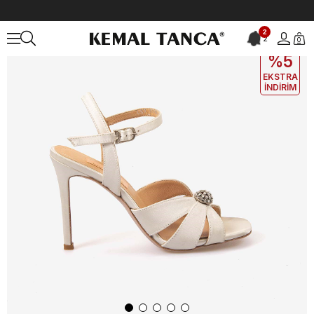
Anasayfa
KADIN
AYAKKABI
Gece&Abiye
2
2
0
EKLE5
KODUYLA
%5
EKSTRA
İNDİRİM