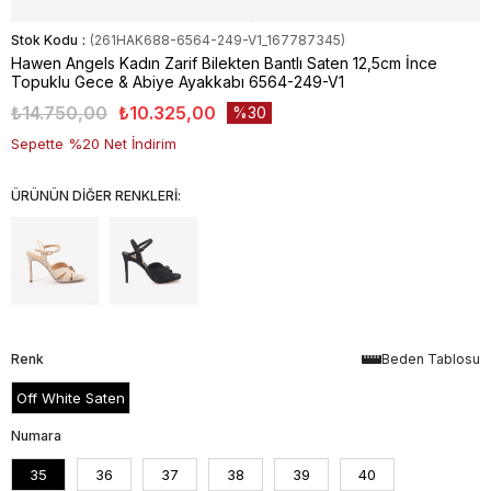
Stok Kodu
(261HAK688-6564-249-V1_167787345)
Hawen Angels Kadın Zarif Bilekten Bantlı Saten 12,5cm İnce
Topuklu Gece & Abiye Ayakkabı 6564-249-V1
₺14.750,00
₺10.325,00
30
Sepette %20 Net İndirim
ÜRÜNÜN DİĞER RENKLERİ:
Renk
Beden Tablosu
Off White Saten
Numara
35
36
37
38
39
40