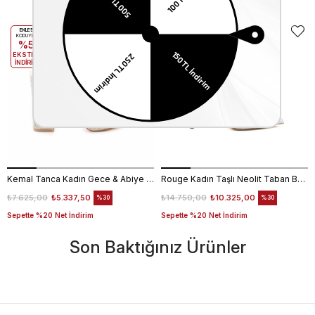
EKLE5
EKLE5
KODUYLA
KODUYLA
%5
%5
EKSTRA
EKSTRA
İNDİRİM
İNDİRİM
Kemal Tanca Kadın Gece & Abiye Ayakkabı 4360
Rouge Kadın Taşlı Neolit Taban Beyaz Süet Gece & Abiye Ayakkabı
₺7.625,00
₺5.337,50
₺14.750,00
₺10.325,00
%30
%30
Sepette %20 Net İndirim
Sepette %20 Net İndirim
Son Baktığınız Ürünler