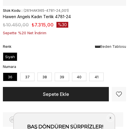
Stok Kodu
(261HAK965-4781-24_001)
Hawen Angels Kadın Terlik 4781-24
₺10.450,00
₺7.315,00
30
Sepette %20 Net İndirim
Renk
Beden Tablosu
Siyah
Numara
36
37
38
39
40
41
Fiyat Düşünce Haber Ver
Kargo Bedava