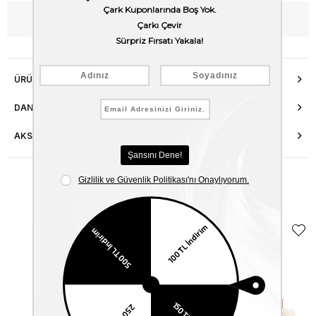
WhatsApp’tan Bilgi Al
ÜRÜN ÖZELLIKLERI
DANIŞMA HATTI
AKSESUAR ONARIMI
Benzer Ürünler