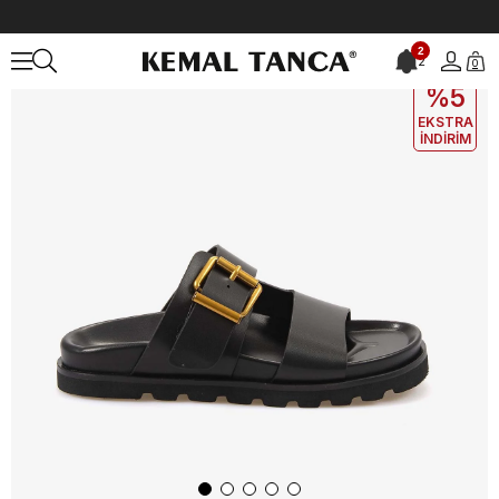
Anasayfa
KADIN
AYAKKABI
Terlik
Hawen Angels Kadın Terlik 
2
2
0
EKLE5
KODUYLA
%5
EKSTRA
İNDİRİM