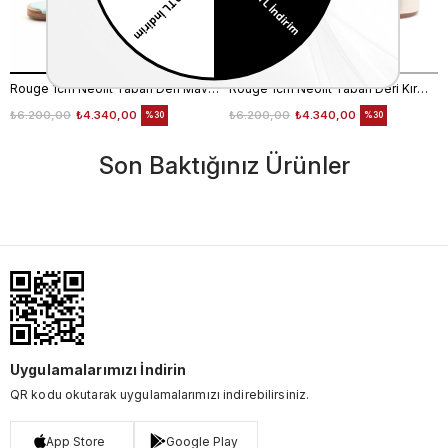
Rouge 1cm Neolit Taban Deri Mavi Kadın Terlik 0197-169
Rouge 1cm Neolit Taban Deri Kırmızı Kadın Terlik 0197-169
₺6.200,00
₺4.340,00
₺6.200,00
₺4.340,00
%30
%30
Son Baktığınız Ürünler
Uygulamalarımızı İndirin
QR kodu okutarak uygulamalarımızı indirebilirsiniz.
App Store
Google Play