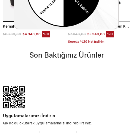
Kemal Tanca Hakiki Deri Kadın Siyah Günlük Ayakkabı
Rouge Neolit Taban Hakiki Deri Kurdele Detaylı Siyah Babet 4434-63
₺6.200,00
₺4.340,00
₺7.640,00
₺5.348,00
%30
%30
Sepette %20 Net İndirim
Son Baktığınız Ürünler
Uygulamalarımızı İndirin
QR kodu okutarak uygulamalarımızı indirebilirsiniz.