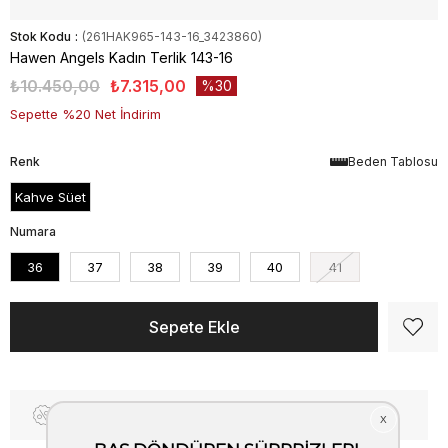
Stok Kodu
(261HAK965-143-16_3423860)
Hawen Angels Kadın Terlik 143-16
₺10.450,00
₺7.315,00
30
Sepette %20 Net İndirim
Renk
Beden Tablosu
Kahve Süet
Numara
36
37
38
39
40
41
Fiyat Düşünce Haber Ver
Kargo Bedava