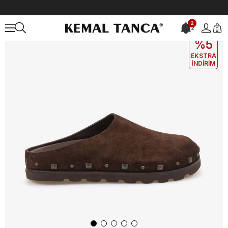
Anasayfa
KADIN
Babet
Babet & Terlik
Hawen Angels Kadın Terl
2
2
0
EKLE5
KODUYLA
%5
EKSTRA
İNDİRİM