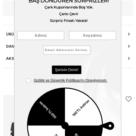
WhatsApp’tan Bilgi Al
ÜRÜN ÖZELLIKLERI
DANIŞMA HATTI
AKSESUAR ONARIMI
Benzer Ürünler
EKLE5
KODUYLA
%5
EKSTRA
İNDİRİM