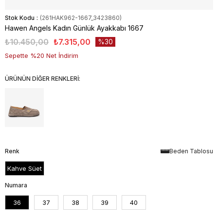
Stok Kodu
(261HAK962-1667_3423860)
Hawen Angels Kadın Günlük Ayakkabı 1667
₺10.450,00
₺7.315,00
30
Sepette %20 Net İndirim
ÜRÜNÜN DİĞER RENKLERİ:
Renk
Beden Tablosu
Kahve Süet
Numara
36
37
38
39
40