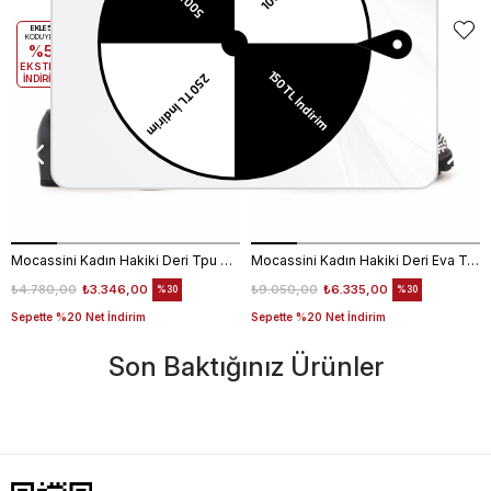
EKLE5
EKLE5
KODUYLA
KODUYLA
%5
%5
EKSTRA
EKSTRA
İNDİRİM
İNDİRİM
Mocassini Kadın Hakiki Deri Tpu Taban Siyah Günlük Ayakkabı
Mocassini Kadın Hakiki Deri Eva Taban Beyaz Günlük Ayakkabı
₺4.780,00
₺3.346,00
₺9.050,00
₺6.335,00
%30
%30
Sepette %20 Net İndirim
Sepette %20 Net İndirim
Son Baktığınız Ürünler