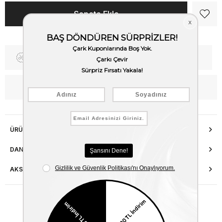
Fiyat Düşünce Haber Ver
Kargo Bedava
WhatsApp’tan Bilgi Al
ÜRÜN ÖZELLIKLERI
DANIŞMA HATTI
AKSESUAR ONARIMI
Benzer Ürünler