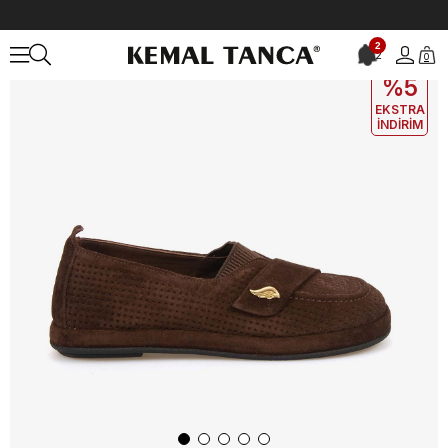
Anasayfa
KADIN
AYAKKABI
Günlük
Hawen Angels Kadın Günlü
2
2
0
EKLE5
KODUYLA
%5
EKSTRA
İNDİRİM