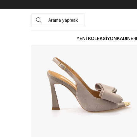
Anasayfa
KADIN
AYAKKABI
Gece&Abiye
Hawen Ange
YENİ KOLEKSİYON
KADIN
ER