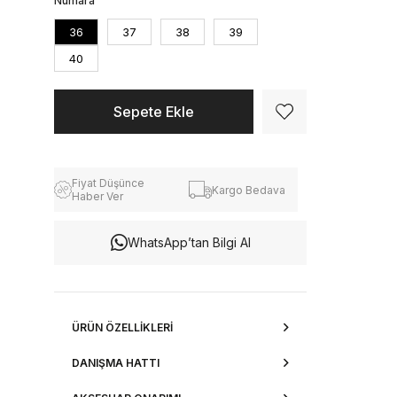
Numara
36
37
38
39
40
Fiyat Düşünce
Kargo Bedava
Haber Ver
WhatsApp’tan Bilgi Al
ÜRÜN ÖZELLIKLERI
DANIŞMA HATTI