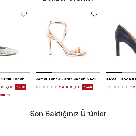
Rouge Kadın Taşlı Neolit Taban Beyaz Süet Gece & Abiye Ayakkabı
Kemal Tanca Kadın Vegan Neolit Taban Rose Gece & Abiye Sandalet
325,00
₺7.998,00
₺4.499,00
₺5.998,00
₺2
%30
%44
ndirim
Son Baktığınız Ürünler