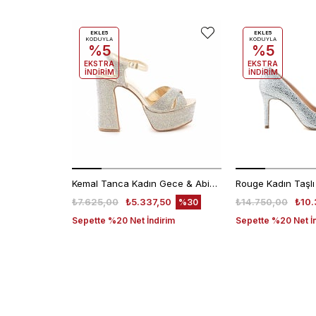
EKLE5
EKLE5
KODUYLA
KODUYLA
%5
%5
EKSTRA
EKSTRA
İNDİRİM
İNDİRİM
Kemal Tanca Kadın Gece & Abiye Ayakkabı 4360
₺7.625,00
₺5.337,50
₺14.750,00
₺10.
%30
Sepette %20 Net İndirim
Sepette %20 Net İ