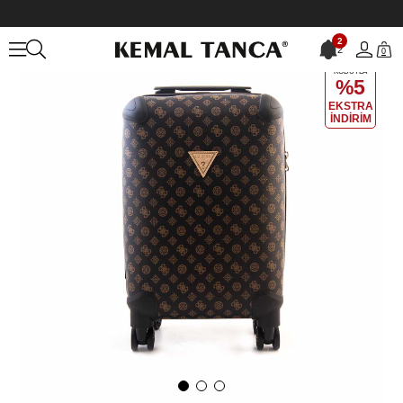
Anasayfa
ÇANTA&AKSESUAR
KADIN
Valiz
2
2
0
EKLE5
KODUYLA
%5
EKSTRA
İNDİRİM