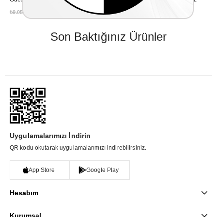
₺9.050,00
₺8.145,00
₺8.575,00
₺7.717,50
₺
%10
%10
Son Baktığınız Ürünler
Uygulamalarımızı İndirin
QR kodu okutarak uygulamalarımızı indirebilirsiniz.
App Store
Google Play
Hesabım
Kurumsal