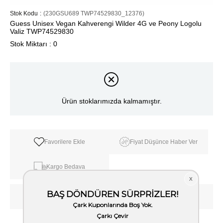
Stok Kodu
(230GSU689 TWP74529830_12376)
Guess Unisex Vegan Kahverengi Wilder 4G ve Peony Logolu
Valiz TWP74529830
Stok Miktarı
:
0
Ürün stoklarımızda kalmamıştır.
Favorilere Ekle
Fiyat Düşünce Haber Ver
Kargo Bedava
WhatsApp’tan Bilgi Al