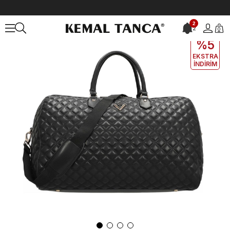
Anasayfa
ÇANTA&AKSESUAR
Valiz
Guess Siyah Unisex Valiz 
2
2
0
EKLE5
KODUYLA
%5
EKSTRA
İNDİRİM