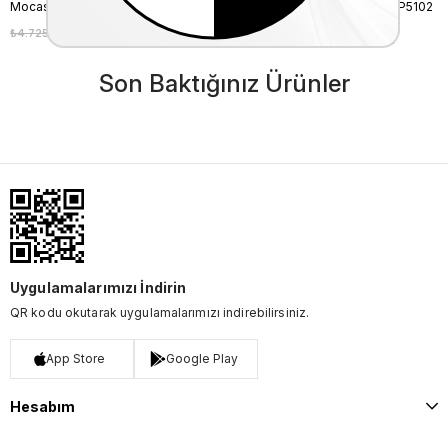
Mocassini Unisex Valiz 911L
Guess Unisex Valiz TMNASTP5102
₺4.725,00
₺4.252,50
₺11.400,00
₺10.260,00
%10
%10
Son Baktığınız Ürünler
Uygulamalarımızı İndirin
QR kodu okutarak uygulamalarımızı indirebilirsiniz.
App Store
Google Play
Hesabım