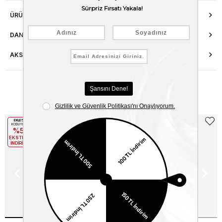
ÜRÜN ÖZELLIKLERI
DANIŞMA HATTI
AKSESUAR ONARIMI
Benzer Ürünler
EKLE5
EKLE5
KODUYLA
KODUYLA
%5
%5
EKSTRA
EKSTRA
İNDİRİM
İNDİRİM