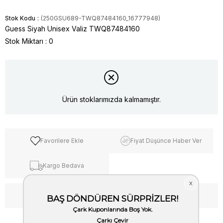
Stok Kodu
(250GSU689-TWQ87484160_16777948)
Guess Siyah Unisex Valiz TWQ87484160
Stok Miktarı
:
0
Ürün stoklarımızda kalmamıştır.
Favorilere Ekle
Fiyat Düşünce Haber Ver
Kargo Bedava
WhatsApp’tan Bilgi Al