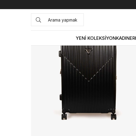
Anasayfa
ÇANTA&AKSESUAR
Valiz
Guess Unisex Si
YENİ KOLEKSİYON
KADIN
ER