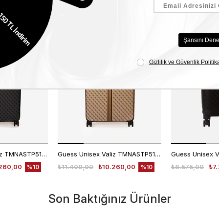
Benzer Ürünler
EKLE5
EKLE5
KODUYLA
KODUYLA
%5
%5
EKSTRA
EKSTRA
İNDİRİM
İNDİRİM
Guess Unisex Valiz TMNASTP5102
Guess Unisex Valiz TMNASTP5102
Guess Unisex V
260,00
₺11.400,00
₺10.260,00
₺8.575,00
₺7.
%10
%10
Son Baktığınız Ürünler