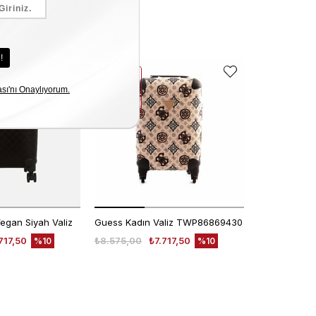
EKLE5
EKLE5
KODUYLA
KODUYLA
%5
%5
EKSTRA
EKSTRA
İNDİRİM
İNDİRİM
egan Siyah Valiz
Guess Kadın Valiz TWP86869430
717,50
₺8.575,00
₺7.717,50
₺8.575,00
%10
%10