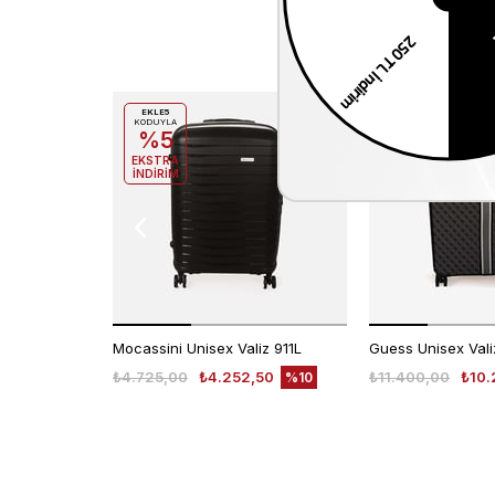
EKLE5
EKLE5
KODUYLA
KODUYLA
%5
%5
EKSTRA
EKSTRA
İNDİRİM
İNDİRİM
Mocassini Unisex Valiz 911L
₺4.725,00
₺4.252,50
₺11.400,00
₺10.
%10