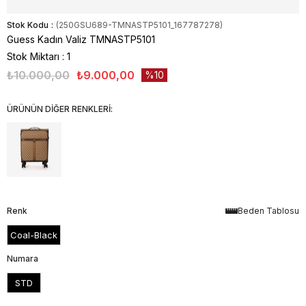
Stok Kodu
(250GSU689-TMNASTP5101_167787278)
Guess Kadın Valiz TMNASTP5101
Stok Miktarı
:
1
₺10.000,00
₺9.000,00
10
ÜRÜNÜN DİĞER RENKLERİ:
Renk
Beden Tablosu
Coal-Black
Numara
STD