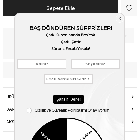
Kritik Stok
Fiyat Düşünce Haber Ver
Kargo Bedava
WhatsApp’tan Bilgi Al
ÜRÜN ÖZELLIKLERI
DANIŞMA HATTI
AKSESUAR ONARIMI