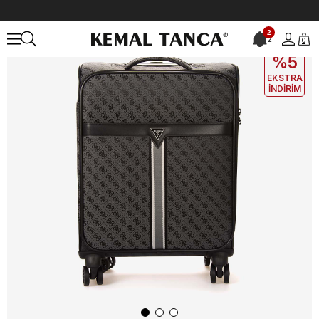
Anasayfa
ÇANTA&AKSESUAR
Valiz
Guess Kadın Valiz TMNASTP
2
2
0
EKLE5
KODUYLA
%5
EKSTRA
İNDİRİM