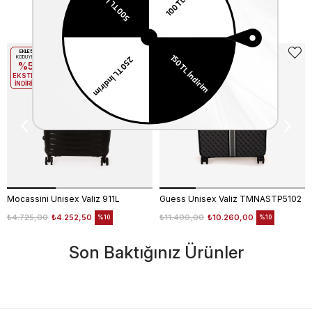
Benzer Ürünler
EKLE5
EKLE5
KODUYLA
KODUYLA
%5
%5
EKSTRA
EKSTRA
İNDİRİM
İNDİRİM
Mocassini Unisex Valiz 911L
Guess Unisex Valiz TMNASTP5102
₺4.725,00
₺4.252,50
₺11.400,00
₺10.260,00
%10
%10
Son Baktığınız Ürünler