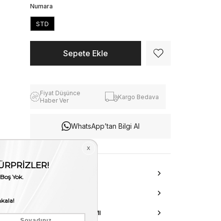
Numara
STD
Fiyat Düşünce
Kargo Bedava
Haber Ver
WhatsApp’tan Bilgi Al
ÜRÜN ÖZELLIKLERI
DANIŞMA HATTI
AKSESUAR ONARIMI