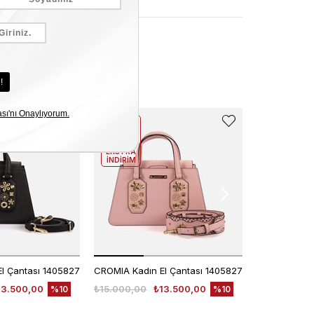
EKLE5
EKLE5
KODUYLA
KODUYLA
%5
%5
EKSTRA
EKSTRA
İNDİRİM
İNDİRİM
l Çantası 1405827
CROMIA Kadın El Çantası 1405827
13.500,00
₺15.000,00
₺13.500,00
₺6.200,00
%10
%10