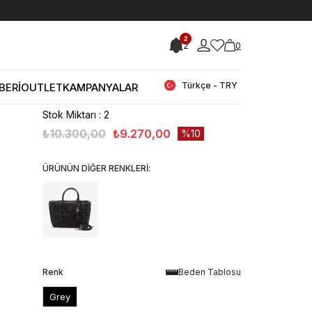
< < Önceki Sayfaya Dön
2
2
0
Stok Kodu
(250GSK689-
HWWG8072060_16778013)
Guess Marion Hasır Kadın El Çantası
Türkçe - TRY
BERİ
OUTLET
KAMPANYALAR
HWWG8072060
Stok Miktarı
:
2
₺10.300,00
₺9.270,00
10
ÜRÜNÜN DİĞER RENKLERİ:
Renk
Beden Tablosu
Grey