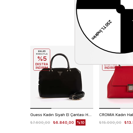
EKLE5
EKLE5
KODUYLA
KODUYLA
%5
%5
EKSTRA
EKSTRA
İNDİRİM
İNDİRİM
Guess Kadın Siyah El Çantası HWNG9496060
₺7.600,00
₺6.840,00
₺15.000,00
₺13
%10