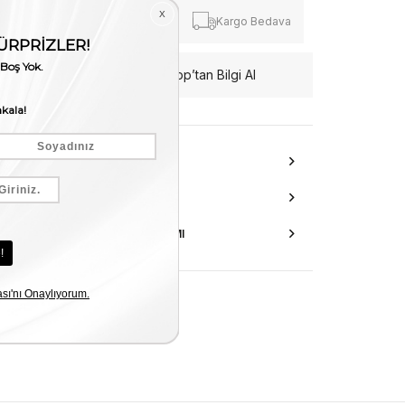
Fiyat Düşünce
Kargo Bedava
Haber Ver
WhatsApp’tan Bilgi Al
ÜRÜN ÖZELLIKLERI
DANIŞMA HATTI
AKSESUAR ONARIMI