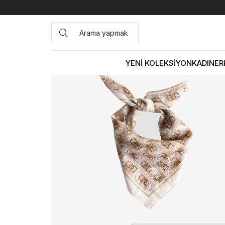
Anasayfa
ÇANTA&AKSESUAR
KADIN
Eşarp
Guess Ka
YENİ KOLEKSİYON
KADIN
ER