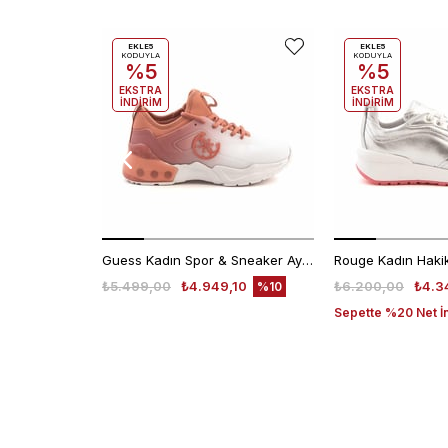
EKLE5
EKLE5
KODUYLA
KODUYLA
%5
%5
EKSTRA
EKSTRA
İNDİRİM
İNDİRİM
Guess Kadın Spor & Sneaker Ayakkabı FL6T2CELE12
₺5.499,00
₺4.949,10
₺6.200,00
₺4.3
%10
Sepette %20 Net İ