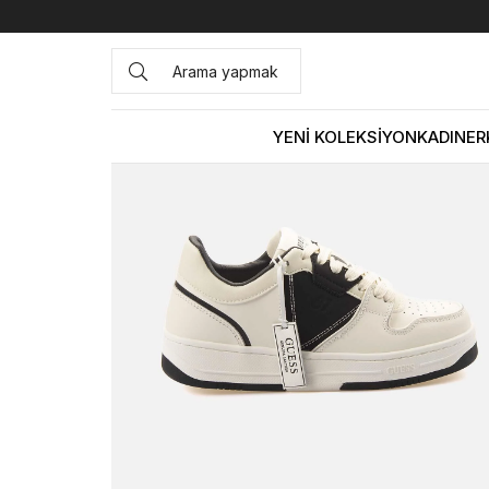
Anasayfa
KADIN
AYAKKABI
Spor&Sneaker
Guess Ka
YENİ KOLEKSİYON
KADIN
ER