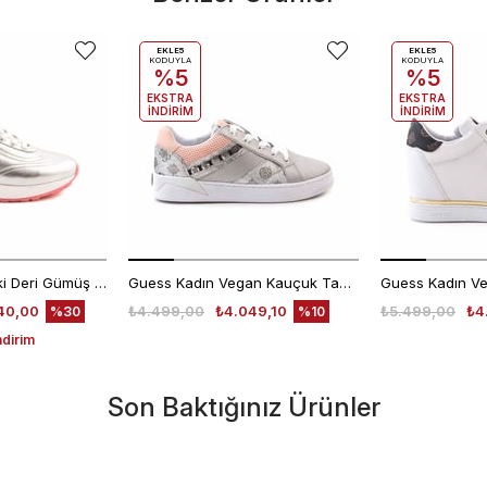
EKLE5
EKLE5
KODUYLA
KODUYLA
%5
%5
EKSTRA
EKSTRA
İNDİRİM
İNDİRİM
Rouge Kadın Hakiki Deri Gümüş Spor & Sneaker Ayakkabı
Guess Kadın Vegan Kauçuk Taban Gümüş Spor & Sneaker Ayakkabı
40,00
₺4.499,00
₺4.049,10
₺5.499,00
₺4
%30
%10
ndirim
Son Baktığınız Ürünler