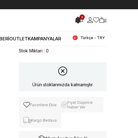
< < Önceki Sayfaya Dön
2
2
0
Stok Kodu
(241GSK689
FLPANCLEA12_15790320)
Guess Kadın Vegan Beyaz-Siyah Spor
Türkçe - TRY
BERİ
OUTLET
KAMPANYALAR
& Sneaker Ayakkabı
Stok Miktarı
:
0
Ürün stoklarımızda kalmamıştır.
Fiyat Düşünce
Favorilere Ekle
Haber Ver
Kargo Bedava