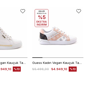
EKLE5
KODUYLA
%5
EKSTRA
İNDİRİM
Guess Kadın Vegan Kauçuk Taban Beyaz Spor & Sneaker Ayakkabı
Guess Kadın Vegan Kauçuk Taban Beyaz Spor & Sneaker Ayakkabı
.949,10
₺5.499,00
₺4.949,10
₺7.625,00
%10
%10